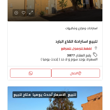
استراحات ومزارع وشاليهات
للبيع استراحة القاع البارد
اضغط للوصول للموقع
رقم العقار:
3877
السعر:
لا يوجد سوم و لا حد ( يُحدث يوميا )
اتصال
للبيع
الاسعار تُحدث يوميا
متاح للبيع