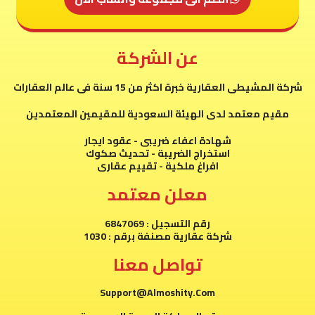
عن الشركة
شركة المشيطى العقارية خبرة اكثر من 15 سنة فى عالم العقارات
مقيم معتمد لدى الهيئة السعودية للمقيمين المعتمدين
شهادة اعفاء ضريبى - عقود ايجار
استخراج الضريبة - تحديث صكوك
افراغ ملكية - تقييم عقارى
معلن معتمد
رقم التسجيل : 6847069
شركة عقارية مصنفة برقم : 1030
تواصل معنا
Support@Almoshity.Com