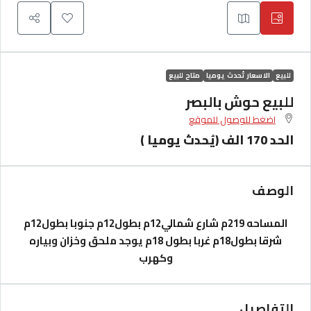
للبيع
الاسعار تُحدث يوميا
متاح للبيع
للبيع حوش بالبصر
اضغط للوصول للموقع
الحد 170 الف (يُحدث يوميا )
الوصف
المساحه 219م شارع شمالي12م بطول12م جنوبا بطول12م
شرقا بطول18م غربا بطول 18م
يوجد ملحق وخزان وبياره
وكهرب
التفاصيل