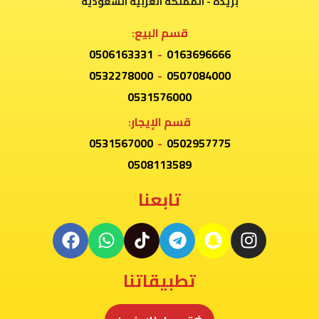
بريدة - المملكة العربية السعودية
قسم البيع:
0506163331
-
0163696666
0532278000
-
0507084000
0531576000
قسم الإيجار:
0531567000
-
0502957775
0508113589
تابعنا
تطبيقاتنا