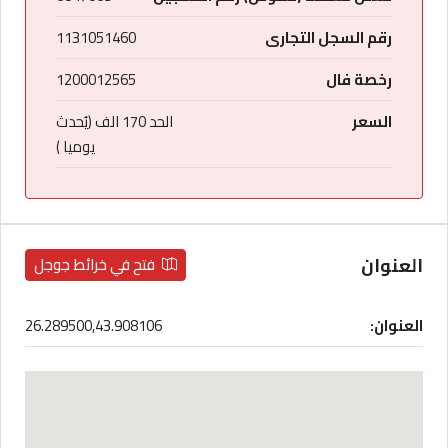
رقم السجل التجارى
1131051460
رخصة فال
1200012565
السعر
الحد 170 الف (يُحدث
يوميا )
العنوان
فتح في خرائط جوجل
العنوان:
26.289500,43.908106