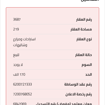
رقم العقار
3687
مساحة العقار
219
نوع العقار
استراحات ومزارع
وشاليهات
حالة العقار
للبيع
السوم
لا يوجد
الحد
170 الف
رقم عقد الوساطة
6200727333
رقم رخصة الاعلان
7200768052
معلن معتمد (مفوض) رقم التسجيل
6847069