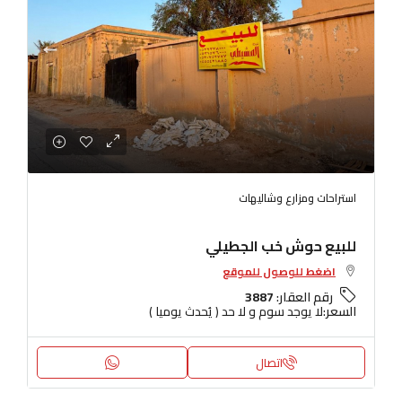
استراحات ومزارع وشاليهات
للبيع حوش خب الجطيلي
اضغط للوصول للموقع
رقم العقار:
3887
السعر:
لا يوجد سوم و لا حد ( يُحدث يوميا )
اتصال