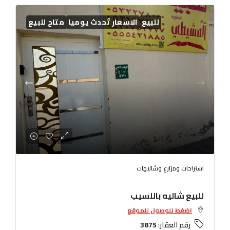
للبيع
الاسعار تُحدث يوميا
متاح للبيع
استراحات ومزارع وشاليهات
للبيع شاليه باللسيب
اضغط للوصول للموقع
رقم العقار:
3875