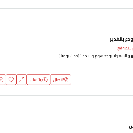
دع بالغدير
للموقع
السعر:
لا يوجد سوم و لا حد ( يُحدث يوميا )
38
اتصال
واتساب
س