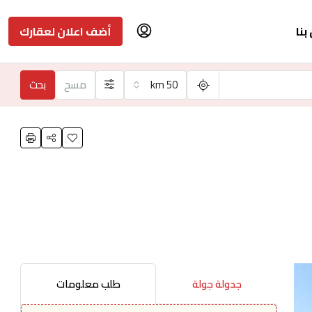
بنا
أضف اعلان لعقارك
50 km
مسح
بحث
جدولة جولة
طلب معلومات