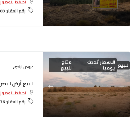
اضغط للوصول 
رقم العقار:
83
الاسعار تُحدث
متاح
للبيع
عروض اراضى
يوميا
للبيع
للبيع أرض البصر
اضغط للوصول 
رقم العقار:
76