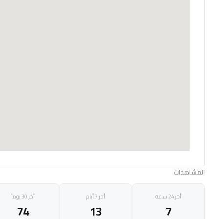
المشاهدات
أخر 24 ساعة
أخر 7 أيام
أخر 30 يوماً
74
13
7