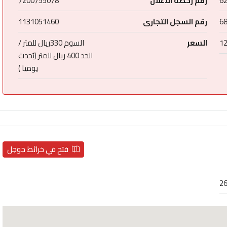
6
رقم رخصة الاعلان
7200755078
6
رقم السجل التجارى
1131051460
1
السعر
السوم 330ريال للمتر /
الحد 400 ريال للمتر (يُحدث
يوميا )
فتح في خرائط جوجل
26