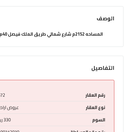
الوصف
المساحه 2152م شارع شمالي طريق الملك فيصل 40م بطول48.69م جنوبا بطول 7.9م شرقا بطول 91م غربا بطول 76م
التفاصيل
رقم العقار
672
نوع العقار
عروض اراض
السوم
330 ريال