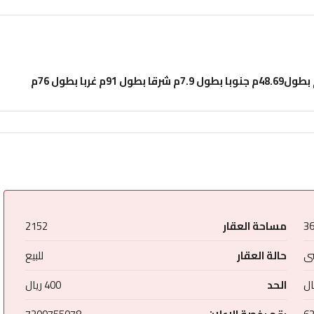
3
مساحة العقار
2152
ى
حالة العقار
للبيع
الحد
400 ريال