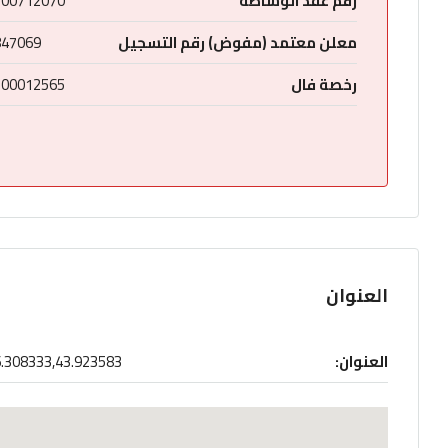
رقم عقد الوساطة
200712070
معلن معتمد (مفوض) رقم التسجيل
847069
رخصة فال
200012565
العنوان
العنوان:
.308333,43.923583