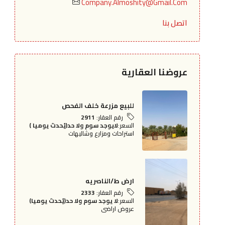
Company.Almoshity@Gmail.Com
اتصل بنا
عروضنا العقارية
للبيع مزرعة خلف الفحص
رقم العقار:
2911
السعر:
لايوجد سوم ولا حد(يُحدث يوميا )
استراحات ومزارع وشاليهات
ارض ط/الناصريه
رقم العقار:
2333
السعر:
لا يوجد سوم ولا حد(يُحدث يوميا)
عروض اراضى