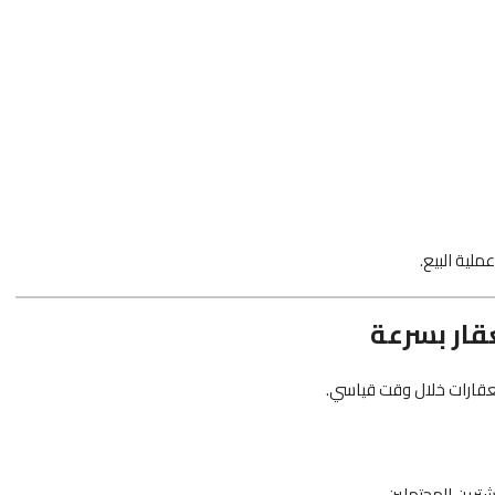
لية البيع.
قار بسرعة
لعقارات خلال وقت قياسي.
شترين المحتملين.