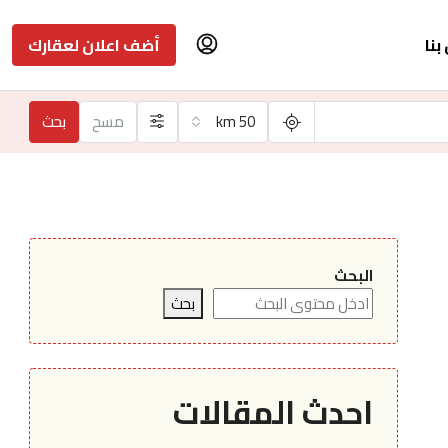
بنا
أضف اعلان لعقارك
50 km
مسح
بحث
البحث
بحث
احدث المقالات