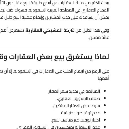
يبحث الكثير من ملاك العقارات عن أسرع طريقة لبيع عقار دون الت
القطاع العقاري في المملكة العربية السعودية. فسواء كنت ترغب ف
يمكن أن يساعدك على جذب المشترين وإتمام عملية البيع خلال فت
وفي هذا الدليل من
شركة المشيكي العقارية
، نستعرض أهم ا
عائد ممكن.
لماذا يستغرق بيع بعض العقارات وقتً
على الرغم من ارتفاع الطلب على العقارات في السعودية، إلا أ
أهمها:
المبالغة في تحديد سعر العقار.
ضعف التسويق العقاري.
سوء عرض العقار للمشترين.
عدم توفر صور احترافية.
اختيار توقيت غير مناسب للبيع.
عدم الاستعانة بمتخصصين في التسويق العقاري.