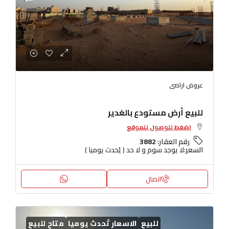
عروض اراضى
للبيع أرض مستودع بالغدير
اضغط للوصول للموقع
رقم العقار:
3882
السعر:
لا يوجد سوم و لا حد ( يُحدث يوميا )
اتصال
للبيع
الاسعار تُحدث يوميا
متاح للبيع