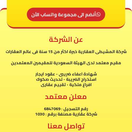
أنضم الى مجموعة واتساب الأن
عن الشركة
شركة المشيطى العقارية خبرة اكثر من 15 سنة فى عالم العقارات
مقيم معتمد لدى الهيئة السعودية للمقيمين المعتمدين
شهادة اعفاء ضريبى - عقود ايجار
استخراج الضريبة - تحديث صكوك
افراغ ملكية - تقييم عقارى
معلن معتمد
رقم التسجيل : 6847069
شركة عقارية مصنفة برقم : 1030
تواصل معنا