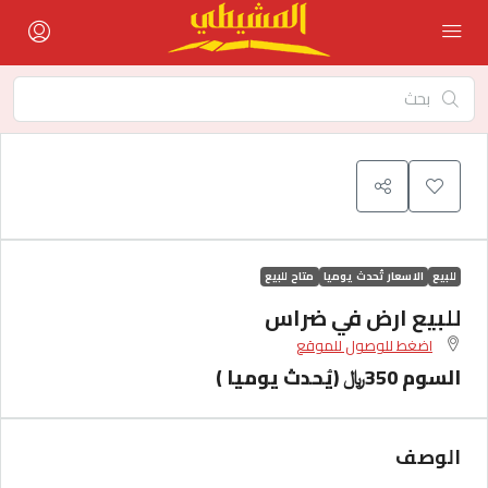
للبيع
الاسعار تُحدث يوميا
متاح للبيع
للبيع ارض في ضراس
اضغط للوصول للموقع
السوم 350﷼ (يُحدث يوميا )
الوصف