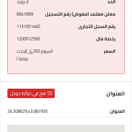
الحد
لا يوجد
معلن معتمد (مفوض) رقم التسجيل
6847069
رقم السجل التجارى
1131051460
رخصة فال
1200012565
السعر
السوم 350﷼ (يُحدث
يوميا )
العنوان
فتح في خرائط جوجل
العنوان:
26.308629,43.887935