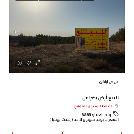
عروض اراضى
للبيع أرض بضراس
اضغط للوصول للموقع
رقم العقار:
3883
السعر:
لا يوجد سوم و لا حد ( يُحدث يوميا )