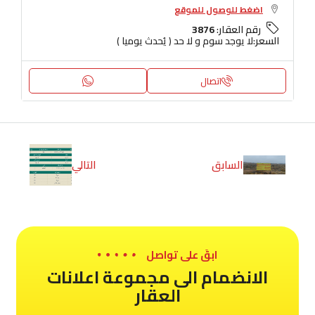
اضغط للوصول للموقع
رقم العقار:
3876
السعر:
لا يوجد سوم و لا حد ( يُحدث يوميا )
اتصال
السابق
التالي
ابقَ على تواصل
الانضمام الى مجموعة اعلانات
العقار