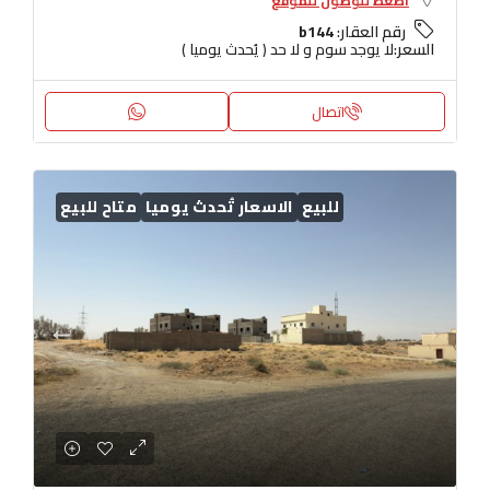
اضغط للوصول للموقع
رقم العقار:
b144
السعر:
لا يوجد سوم و لا حد ( يُحدث يوميا )
اتصال
للبيع
الاسعار تُحدث يوميا
متاح للبيع