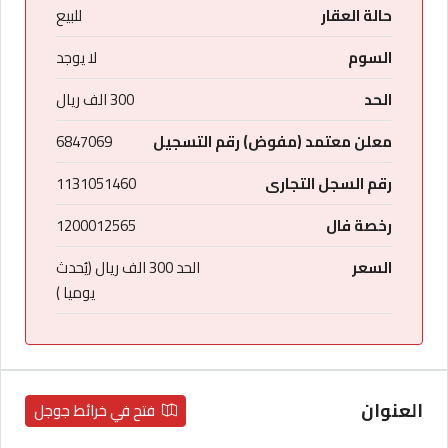
حالة العقار
للبيع
السوم
لا يوجد
الحد
300 الف ريال
معلن معتمد (مفوض) رقم التسجيل
6847069
رقم السجل التجارى
1131051460
رخصة فال
1200012565
السعر
الحد 300 الف ريال (يُحدث
يوميا )
العنوان
فتح في خرائط جوجل