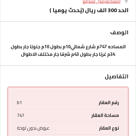
اضغط للوصول للموقع
الحد 300 الف ريال (يُحدث يوميا )
الوصف
المساحه 747م
شارع شمالي10م بطول 10م
جنوبًا جار بطول
34م
غربًا جار بطول 43م
شرقا جار مختلف الاطوال
التفاصيل
رقم العقار
b1
مساحة العقار
747
نوع العقار
عروض بدون لوحة