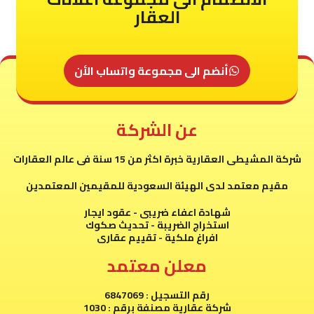
العقار
أنضم الى مجموعة واتساب الأن
عن الشركة
شركة المشيطى العقارية خبرة اكثر من 15 سنة فى عالم العقارات
مقيم معتمد لدى الهيئة السعودية للمقيمين المعتمدين
شهادة اعفاء ضريبى - عقود ايجار
استخراج الضريبة - تحديث صكوك
افراغ ملكية - تقييم عقارى
معلن معتمد
رقم التسجيل : 6847069
شركة عقارية مصنفة برقم : 1030