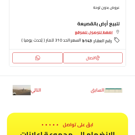
عروض بدون لوحة
للبيع أرض بالقصيعة
اضغط للوصول للموقع
السعر:
الحد 310 للمتر ( يُحدث يوميا )
رقم العقار:
b143
اتصال
السابق
التالي
ابقَ على تواصل
الانضمام الى مجموعة اعلانات