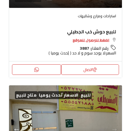
استراحات ومزارع وشاليهات
للبيع حوش خب الجطيلي
اضغط للوصول للموقع
رقم العقار:
3887
السعر:
لا يوجد سوم و لا حد ( يُحدث يوميا )
اتصال
للبيع
الاسعار تُحدث يوميا
متاح للبيع