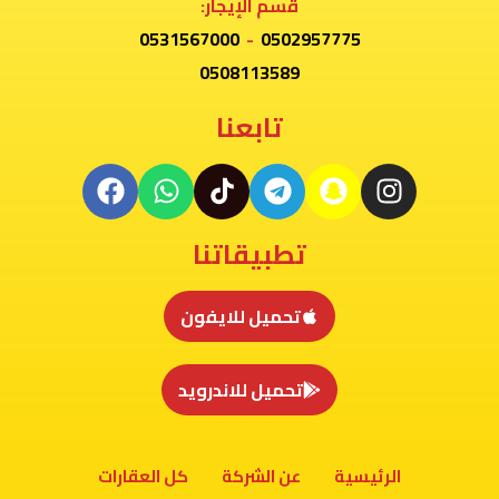
قسم الإيجار:
0531567000
-
0502957775
0508113589
تابعنا
تطبيقاتنا
تحميل للايفون
تحميل للاندرويد
الرئيسية
عن الشركة
كل العقارات