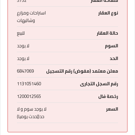
مساحة العقار
5752
نوع العقار
استراحات ومزارع
وشاليهات
حالة العقار
للبيع
السوم
لا يوجد
الحد
لا يوجد
معلن معتمد (مفوض) رقم التسجيل
6847069
رقم السجل التجارى
1131051460
رخصة فال
1200012565
السعر
لا يوجد سوم و لا
حد(يُحدث يوميا)