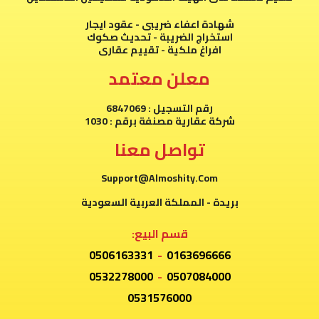
شهادة اعفاء ضريبى - عقود ايجار
استخراج الضريبة - تحديث صكوك
افراغ ملكية - تقييم عقارى
معلن معتمد
رقم التسجيل : 6847069
شركة عقارية مصنفة برقم : 1030
تواصل معنا
Support@Almoshity.Com
بريدة - المملكة العربية السعودية
قسم البيع:
0506163331
-
0163696666
0532278000
-
0507084000
0531576000