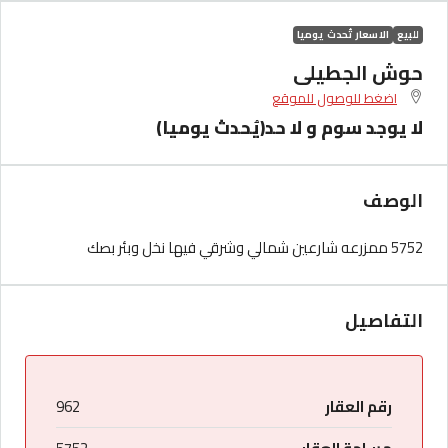
للبيع
الاسعار تُحدث يوميا
حوش الجطيلى
اضغط للوصول للموقع
لا يوجد سوم و لا حد(يُحدث يوميا)
الوصف
5752 ممزرعه شارعين شمالي وشرقي فيها نخل وبئر بصك
التفاصيل
رقم العقار
962