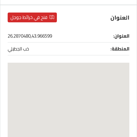
العنوان
فتح في خرائط جوجل
العنوان:
26.2870480,43.966599
المنطقة:
خب الجطيلي