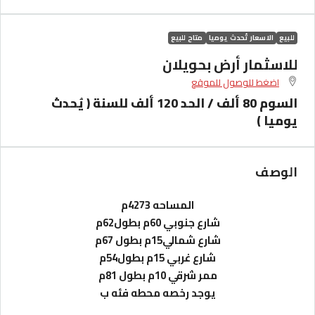
للبيع
الاسعار تُحدث يوميا
متاح للبيع
للاسثمار أرض بحويلان
اضغط للوصول للموقع
السوم 80 ألف / الحد 120 ألف للسنة ( يُحدث
يوميا )
الوصف
المساحه 4273م
شارع جنوبي 60م بطول62م
شارع شمالي15م بطول 67م
شارع غربي 15م بطول54م
ممر شرقي 10م بطول 81م
يوجد رخصه محطه فئه ب