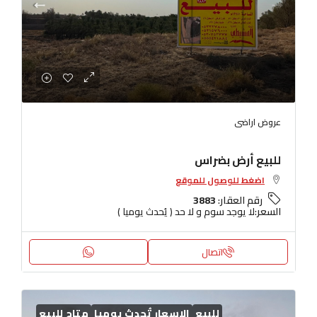
عروض اراضى
للبيع أرض بضراس
اضغط للوصول للموقع
رقم العقار:
3883
السعر:
لا يوجد سوم و لا حد ( يُحدث يوميا )
اتصال
للبيع
الاسعار تُحدث يوميا
متاح للبيع