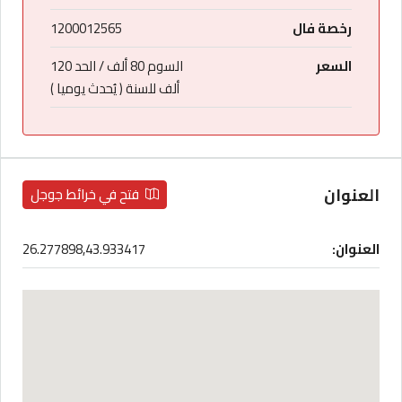
رخصة فال
1200012565
السعر
السوم 80 ألف / الحد 120
ألف للسنة ( يُحدث يوميا )
العنوان
فتح في خرائط جوجل
العنوان:
26.277898,43.933417