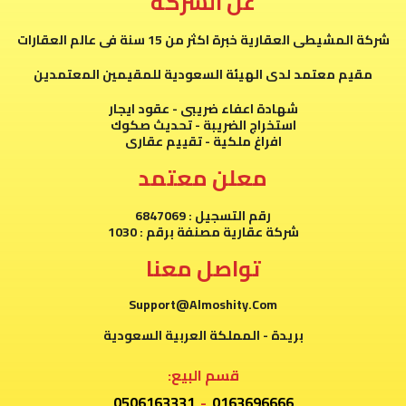
عن الشركة
شركة المشيطى العقارية خبرة اكثر من 15 سنة فى عالم العقارات
مقيم معتمد لدى الهيئة السعودية للمقيمين المعتمدين
شهادة اعفاء ضريبى - عقود ايجار
استخراج الضريبة - تحديث صكوك
افراغ ملكية - تقييم عقارى
معلن معتمد
رقم التسجيل : 6847069
شركة عقارية مصنفة برقم : 1030
تواصل معنا
Support@Almoshity.Com
بريدة - المملكة العربية السعودية
قسم البيع:
0506163331
-
0163696666