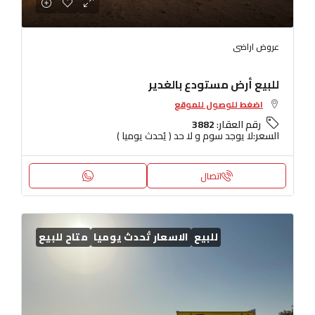
عروض اراضى
للبيع أرض مستودع بالغدير
اضغط للوصول للموقع
رقم العقار:
3882
السعر:
لا يوجد سوم و لا حد ( يُحدث يوميا )
اتصال
للبيع
الاسعار تُحدث يوميا
متاح للبيع