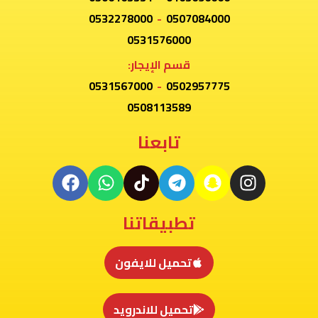
0532278000
-
0507084000
0531576000
قسم الإيجار:
0531567000
-
0502957775
0508113589
تابعنا
تطبيقاتنا
تحميل للايفون
تحميل للاندرويد