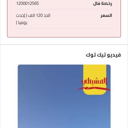
رخصة فال
1200012565
السعر
الحد 120 الف ( يُحدث
يوميا )
فيديو تيك توك