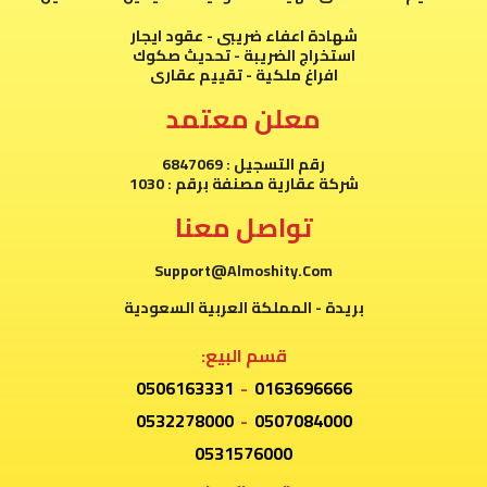
شهادة اعفاء ضريبى - عقود ايجار
استخراج الضريبة - تحديث صكوك
افراغ ملكية - تقييم عقارى
معلن معتمد
رقم التسجيل : 6847069
شركة عقارية مصنفة برقم : 1030
تواصل معنا
Support@Almoshity.Com
بريدة - المملكة العربية السعودية
قسم البيع:
0506163331
-
0163696666
0532278000
-
0507084000
0531576000