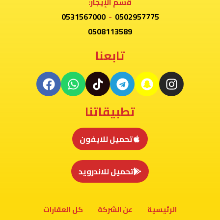
قسم الإيجار:
0531567000
-
0502957775
0508113589
تابعنا
تطبيقاتنا
تحميل للايفون
تحميل للاندرويد
الرئيسية
عن الشركة
كل العقارات