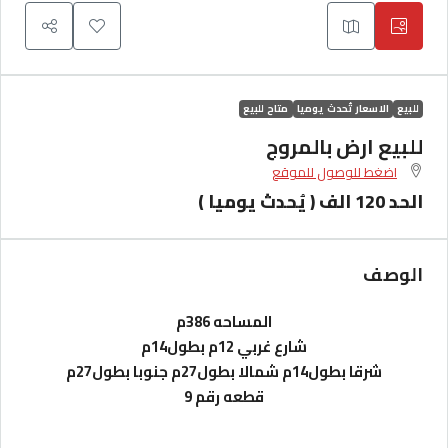
للبيع
الاسعار تُحدث يوميا
متاح للبيع
للبيع ارض بالمروج
اضغط للوصول للموقع
الحد 120 الف ( يُحدث يوميا )
الوصف
المساحه 386م
شارع غربي 12م بطول14م
شرقا بطول14م شمالا بطول27م جنوبا بطول27م
قطعه رقم 9