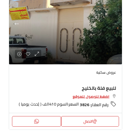
عروض سكنية
للبيع فلة بالخليج
اضغط للوصول للموقع
السعر:
السوم 410الف ( يُحدث يوميا )
رقم العقار:
3826
اتصال