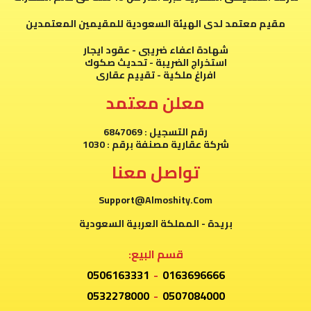
مقيم معتمد لدى الهيئة السعودية للمقيمين المعتمدين
شهادة اعفاء ضريبى - عقود ايجار
استخراج الضريبة - تحديث صكوك
افراغ ملكية - تقييم عقارى
معلن معتمد
رقم التسجيل : 6847069
شركة عقارية مصنفة برقم : 1030
تواصل معنا
Support@Almoshity.Com
بريدة - المملكة العربية السعودية
قسم البيع:
0506163331
-
0163696666
0532278000
-
0507084000