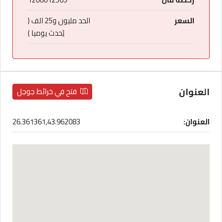
السعر
الحد مليون و25 الف (
يُحدث يوميا )
العنوان
فتح في خرائط جوجل
العنوان:
26.361361,43.962083