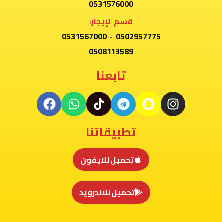
0531576000
قسم الإيجار:
0531567000
-
0502957775
0508113589
تابعنا
تطبيقاتنا
تحميل للايفون
تحميل للاندرويد