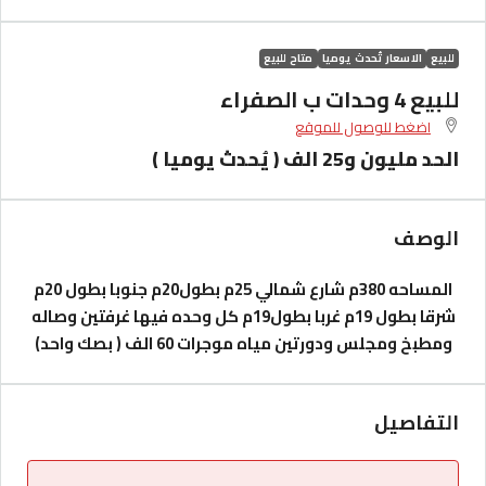
للبيع
الاسعار تُحدث يوميا
متاح للبيع
للبيع 4 وحدات ب الصفراء
اضغط للوصول للموقع
الحد مليون و25 الف ( يُحدث يوميا )
الوصف
المساحه 380م شارع شمالي 25م بطول20م جنوبا بطول 20م
شرقا بطول 19م غربا بطول19م
كل وحده فيها غرفتين وصاله
ومطبخ ومجلس ودورتين مياه موجرات 60 الف ( بصك واحد)
التفاصيل