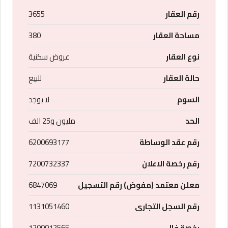
رقم العقار
3655
مساحة العقار
380
نوع العقار
عروض سكنية
حالة العقار
للبيع
السوم
لا يوجد
الحد
مليون و25 الف
رقم عقد الوساطة
6200693177
رقم رخصة الاعلان
7200732337
معلن معتمد (مفوض) رقم التسجيل
6847069
رقم السجل التجارى
1131051460
رخصة فال
1200012565