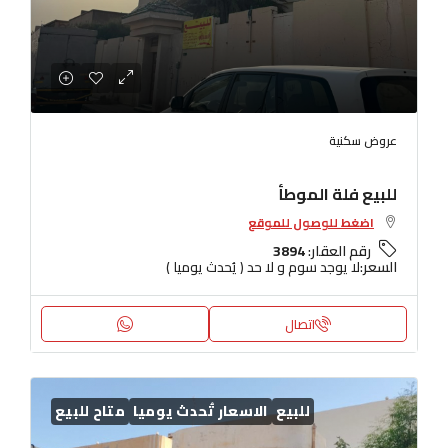
عروض سكنية
للبيع فلة الموطأ
اضغط للوصول للموقع
رقم العقار:
3894
السعر:
لا يوجد سوم و لا حد ( يُحدث يوميا )
اتصال
للبيع
الاسعار تُحدث يوميا
متاح للبيع