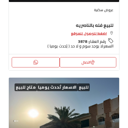
عروض سكنية
للبيع فله بالناصريه
اضغط للوصول للموقع
رقم العقار:
3878
السعر:
لا يوجد سوم و لا حد ( يُحدث يوميا )
اتصال
للبيع
الاسعار تُحدث يوميا
متاح للبيع