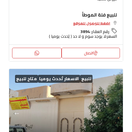
للبيع فلة الموطأ
اضغط للوصول للموقع
رقم العقار:
3894
السعر:
لا يوجد سوم و لا حد ( يُحدث يوميا )
اتصال
للبيع
الاسعار تُحدث يوميا
متاح للبيع