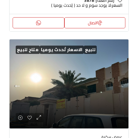
رقم العقار:
3878
السعر:
لا يوجد سوم و لا حد ( يُحدث يوميا )
اتصال
للبيع
الاسعار تُحدث يوميا
متاح للبيع
عروض سكنية