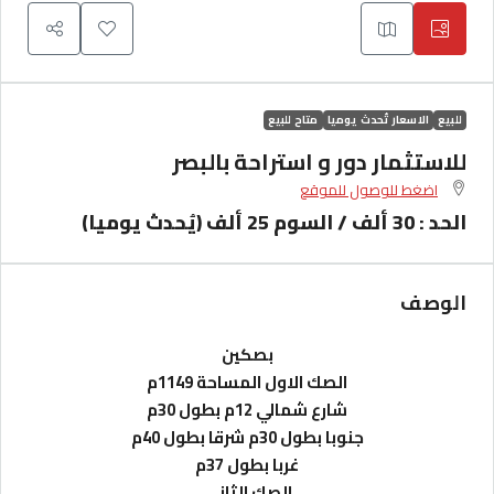
للبيع
الاسعار تُحدث يوميا
متاح للبيع
للاستثمار دور و استراحة بالبصر
اضغط للوصول للموقع
الحد : 30 ألف / السوم 25 ألف (يُحدث يوميا)
الوصف
بصكين
الصك الاول المساحة 1149م
شارع شمالي 12م بطول 30م
جنوبا بطول 30م شرقا بطول 40م
غربا بطول 37م
الصك الثاني