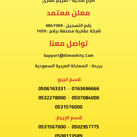
افراغ ملكية - تقييم عقارى
معلن معتمد
رقم التسجيل : 6847069
شركة عقارية مصنفة برقم : 1030
تواصل معنا
Support@Almoshity.Com
بريدة - المملكة العربية السعودية
قسم البيع:
0506163331
-
0163696666
0532278000
-
0507084000
0531576000
قسم الإيجار:
0531567000
-
0502957775
0508113589