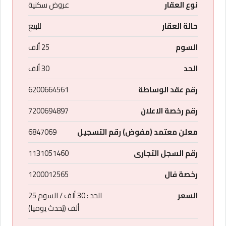
نوع العقار
عروض سكنية
حالة العقار
للبيع
السوم
25 ألف
الحد
30 ألف
رقم عقد الوساطة
6200664561
رقم رخصة الاعلان
7200694897
معلن معتمد (مفوض) رقم التسجيل
6847069
رقم السجل التجارى
1131051460
رخصة فال
1200012565
السعر
الحد : 30 ألف / السوم 25
ألف (يُحدث يوميا)