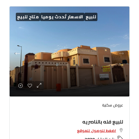
للبيع
الاسعار تُحدث يوميا
متاح للبيع
عروض سكنية
للبيع فله بالناصريه
اضغط للوصول للموقع