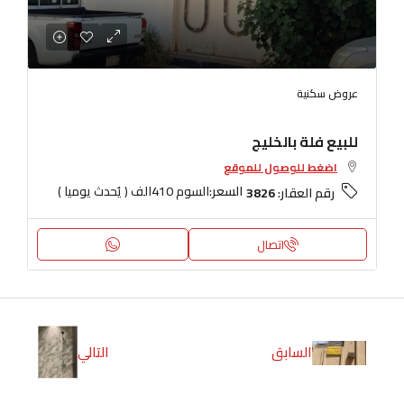
عروض سكنية
للبيع فلة بالخليج
اضغط للوصول للموقع
السعر:
السوم 410الف ( يُحدث يوميا )
رقم العقار:
3826
اتصال
السابق
التالي