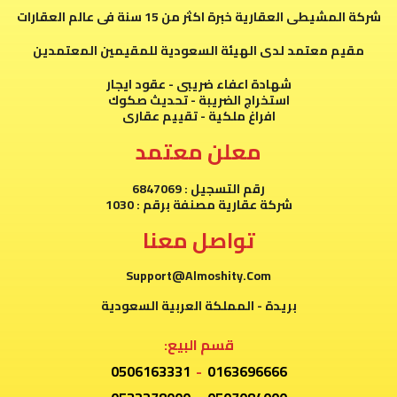
شركة المشيطى العقارية خبرة اكثر من 15 سنة فى عالم العقارات
مقيم معتمد لدى الهيئة السعودية للمقيمين المعتمدين
شهادة اعفاء ضريبى - عقود ايجار
استخراج الضريبة - تحديث صكوك
افراغ ملكية - تقييم عقارى
معلن معتمد
رقم التسجيل : 6847069
شركة عقارية مصنفة برقم : 1030
تواصل معنا
Support@Almoshity.Com
بريدة - المملكة العربية السعودية
قسم البيع:
0506163331
-
0163696666