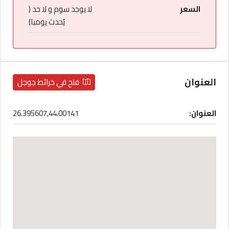
السعر
لا يوجد سوم و لا حد (
يُحدث يوميا)
العنوان
فتح في خرائط جوجل
العنوان:
26.395607,44.00141