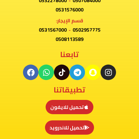
0532278000
-
0507084000
0531576000
قسم الإيجار:
0531567000
-
0502957775
0508113589
تابعنا
تطبيقاتنا
تحميل للايفون
تحميل للاندرويد