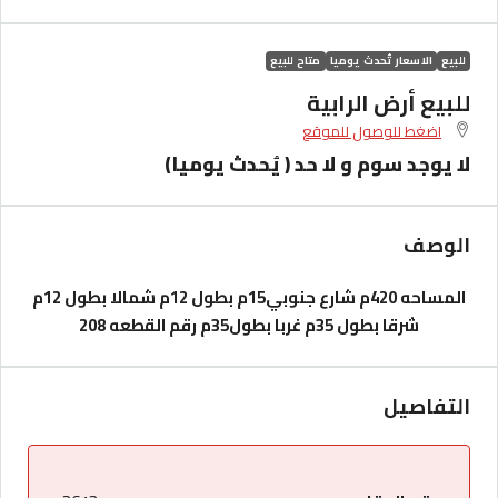
للبيع
الاسعار تُحدث يوميا
متاح للبيع
للبيع أرض الرابية
اضغط للوصول للموقع
لا يوجد سوم و لا حد ( يُحدث يوميا)
الوصف
المساحه 420م شارع جنوبي15م بطول 12م شمالا بطول 12م
شرقا بطول 35م غربا بطول35م رقم القطعه 208
التفاصيل