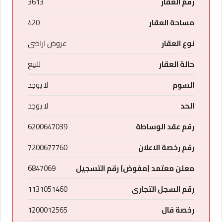
رقم العقار
3613
مساحة العقار
420
نوع العقار
عروض اراضى
حالة العقار
للبيع
السوم
لا يوجد
الحد
لا يوجد
رقم عقد الوساطة
6200647039
رقم رخصة الاعلان
7200677760
معلن معتمد (مفوض) رقم التسجيل
6847069
رقم السجل التجارى
1131051460
رخصة فال
1200012565