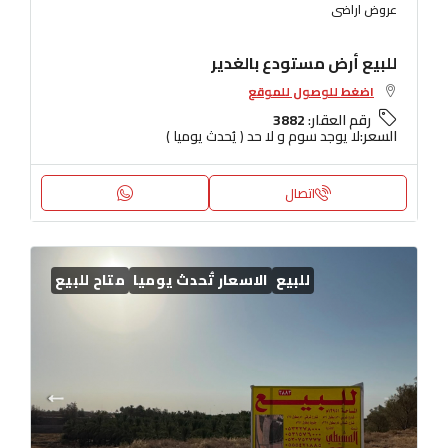
عروض اراضى
للبيع أرض مستودع بالغدير
اضغط للوصول للموقع
رقم العقار:
3882
السعر:
لا يوجد سوم و لا حد ( يُحدث يوميا )
اتصال
للبيع
الاسعار تُحدث يوميا
متاح للبيع