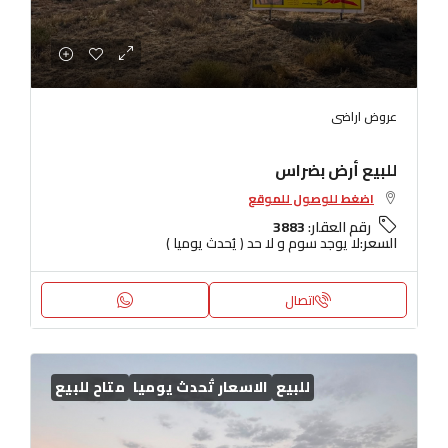
عروض اراضى
للبيع أرض بضراس
اضغط للوصول للموقع
رقم العقار:
3883
السعر:
لا يوجد سوم و لا حد ( يُحدث يوميا )
اتصال
للبيع
الاسعار تُحدث يوميا
متاح للبيع