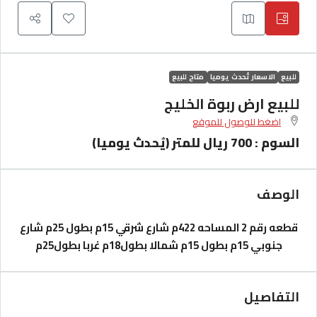
للبيع
الاسعار تُحدث يوميا
متاح للبيع
للبيع ارض ربوة الخليج
اضغط للوصول للموقع
السوم : 700 ريال للمتر (يُحدث يوميا)
الوصف
قطعه رقم 2 المساحه 422م
شارع شرقي 15م بطول 25م
شارع
جنوبي 15م بطول 15م
شمالا بطول18م غربا بطول25م
التفاصيل