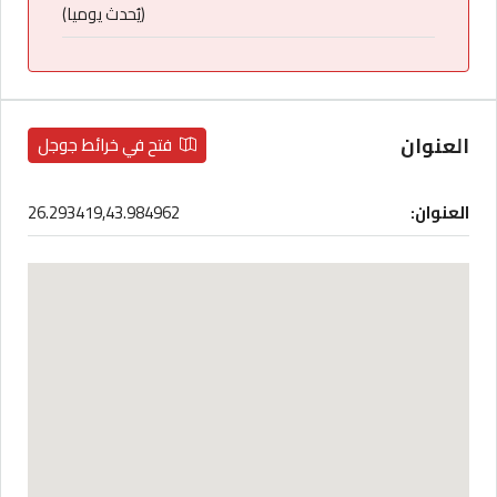
(يُحدث يوميا)
العنوان
فتح في خرائط جوجل
العنوان:
26.293419,43.984962