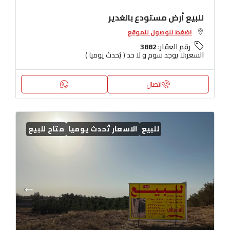
للبيع أرض مستودع بالغدير
اضغط للوصول للموقع
رقم العقار:
3882
السعر:
لا يوجد سوم و لا حد ( يُحدث يوميا )
اتصال
للبيع
الاسعار تُحدث يوميا
متاح للبيع