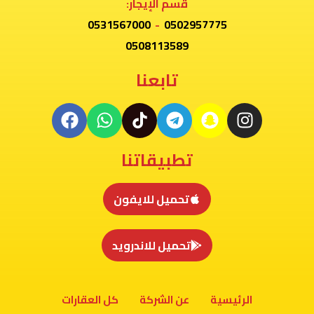
قسم الإيجار:
0531567000
-
0502957775
0508113589
تابعنا
تطبيقاتنا
تحميل للايفون
تحميل للاندرويد
الرئيسية
عن الشركة
كل العقارات