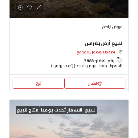
عروض اراضى
للبيع أرض بضراس
اضغط للوصول للموقع
رقم العقار:
3883
السعر:
لا يوجد سوم و لا حد ( يُحدث يوميا )
اتصال
للبيع
الاسعار تُحدث يوميا
متاح للبيع