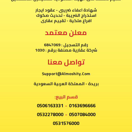
شهادة اعفاء ضريبى - عقود ايجار
استخراج الضريبة - تحديث صكوك
افراغ ملكية - تقييم عقارى
معلن معتمد
رقم التسجيل : 6847069
شركة عقارية مصنفة برقم : 1030
تواصل معنا
Support@Almoshity.Com
بريدة - المملكة العربية السعودية
قسم البيع:
0506163331
-
0163696666
0532278000
-
0507084000
0531576000