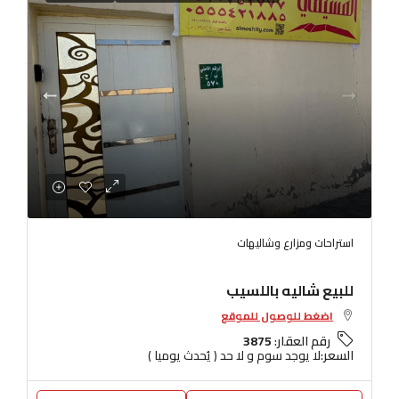
استراحات ومزارع وشاليهات
للبيع شاليه باللسيب
اضغط للوصول للموقع
رقم العقار:
3875
السعر:
لا يوجد سوم و لا حد ( يُحدث يوميا )