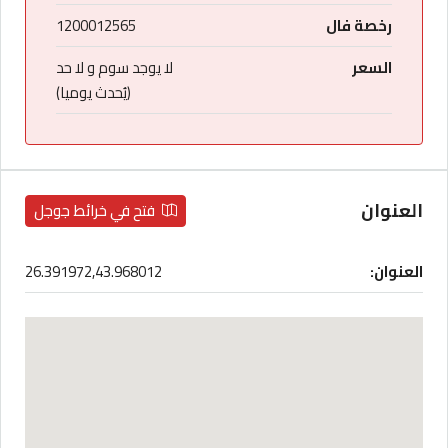
رخصة فال
1200012565
السعر
لا يوجد سوم و لا حد
(يُحدث يوميا)
العنوان
فتح في خرائط جوجل
العنوان:
26.391972,43.968012