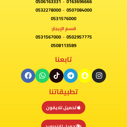
0506163331
-
0163696666
0532278000
-
0507084000
0531576000
قسم الإيجار:
0531567000
-
0502957775
0508113589
تابعنا
تطبيقاتنا
تحميل للايفون
تحميل للاندرويد