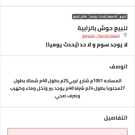
للبيع
الاسعار تُحدث يوميا
متاح للبيع
للبيع حوش بالرابية
اضغط للوصول للموقع
لا يوجد سوم و لا حد (يُحدث يوميا)
الوصف
المساحه 1051م
شارع غربي25م بطول 40م
شمالا بطول
27مجنوبا بطول 24م شرقا 40م
يوجد بير ونخل وماء وكهرب
وصرف صحي
التفاصيل