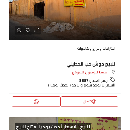
استراحات ومزارع وشاليهات
للبيع حوش خب الجطيلي
اضغط للوصول للموقع
رقم العقار:
3887
السعر:
لا يوجد سوم و لا حد ( يُحدث يوميا )
اتصال
للبيع
الاسعار تُحدث يوميا
متاح للبيع