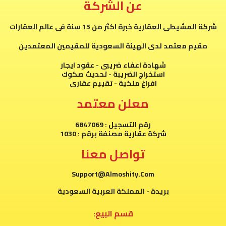
عن الشركة
شركة المشيطى العقارية خبرة اكثر من 15 سنة فى عالم العقارات
مقيم معتمد لدى الهيئة السعودية للمقيمين المعتمدين
شهادة اعفاء ضريبى - عقود ايجار
استخراج الضريبة - تحديث صكوك
افراغ ملكية - تقييم عقارى
معلن معتمد
رقم التسجيل : 6847069
شركة عقارية مصنفة برقم : 1030
تواصل معنا
Support@Almoshity.Com
بريدة - المملكة العربية السعودية
قسم البيع: