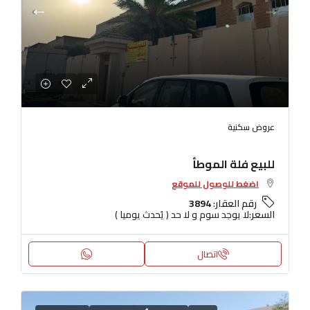
عروض سكنية
للبيع فلة الموطأ
اضغط للوصول للموقع
رقم العقار:
3894
السعر:
لا يوجد سوم و لا حد ( يُحدث يوميا )
اتصال