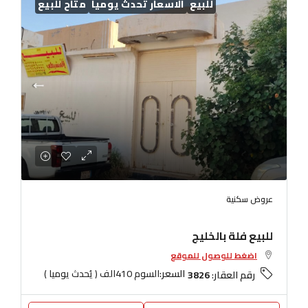
للبيع
الاسعار تُحدث يوميا
متاح للبيع
عروض سكنية
للبيع فلة بالخليج
اضغط للوصول للموقع
السعر:
السوم 410الف ( يُحدث يوميا )
رقم العقار:
3826