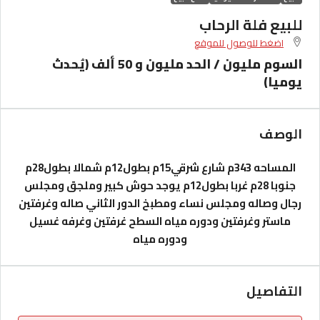
للبيع فلة الرحاب
اضغط للوصول للموقع
السوم مليون / الحد مليون و 50 ألف (يُحدث
يوميا)
الوصف
المساحه 343م
شارع شرقي15م بطول12م
شمالا بطول28م
جنوبا 28م غربا بطول12م
يوجد حوش كبير وملجق ومجلس
رجال وصاله ومجلس نساء ومطبخ
الدور الثاني صاله وغرفتين
ماستر وغرفتين ودوره مياه
السطح غرفتين وغرفه غسيل
ودوره مياه
التفاصيل