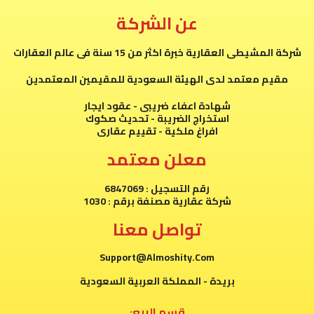
عن الشركة
شركة المشيطى العقارية خبرة اكثر من 15 سنة فى عالم العقارات
مقيم معتمد لدى الهيئة السعودية للمقيمين المعتمدين
شهادة اعفاء ضريبى - عقود ايجار
استخراج الضريبة - تحديث صكوك
افراغ ملكية - تقييم عقارى
معلن معتمد
رقم التسجيل : 6847069
شركة عقارية مصنفة برقم : 1030
تواصل معنا
Support@Almoshity.Com
بريدة - المملكة العربية السعودية
قسم البيع: