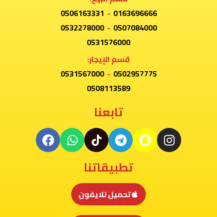
0506163331
-
0163696666
0532278000
-
0507084000
0531576000
قسم الإيجار:
0531567000
-
0502957775
0508113589
تابعنا
تطبيقاتنا
تحميل للايفون