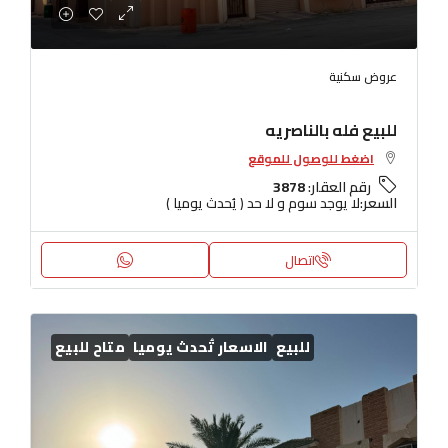
عروض سكنية
للبيع فله بالناصريه
اضغط للوصول للموقع
رقم العقار:
3878
السعر:
لا يوجد سوم و لا حد ( يُحدث يوميا )
اتصال
للبيع
الاسعار تُحدث يوميا
متاح للبيع