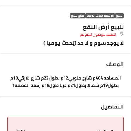
للبيع
الاسعار تُحدث يوميا
متاح للبيع
للبيع أرض النقع
اضغط للوصول للموقع
لا يوجد سوم و لا حد (يُحدث يوميا )
الوصف
المساحه 404م
شارع جنوبي12م بطول22م
شارع شرقي10م
بطول19م
شمالا بطول21م غربا طول18م
رقمه القطعه1
التفاصيل