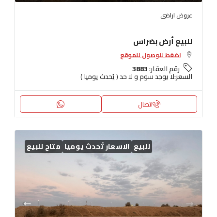
عروض اراضى
للبيع أرض بضراس
اضغط للوصول للموقع
رقم العقار:
3883
السعر:
لا يوجد سوم و لا حد ( يُحدث يوميا )
اتصال
للبيع
الاسعار تُحدث يوميا
متاح للبيع