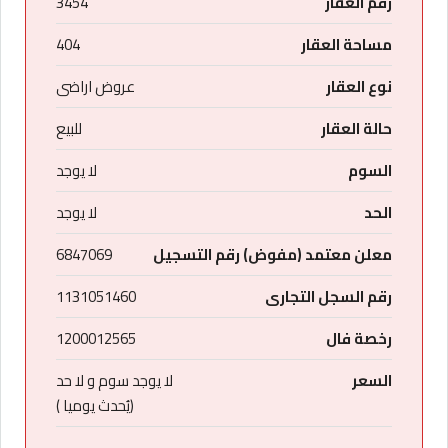
رقم العقار
3454
مساحة العقار
404
نوع العقار
عروض اراضى
حالة العقار
للبيع
السوم
لا يوجد
الحد
لا يوجد
معلن معتمد (مفوض) رقم التسجيل
6847069
رقم السجل التجارى
1131051460
رخصة فال
1200012565
السعر
لا يوجد سوم و لا حد
(يُحدث يوميا )