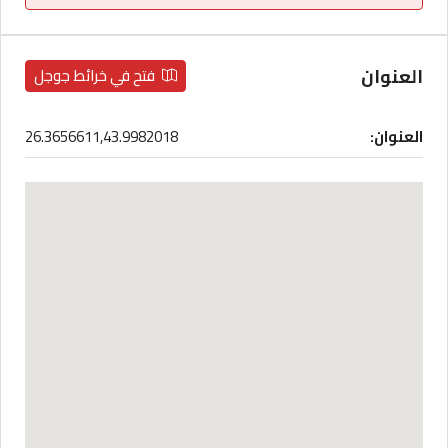
العنوان
فتح في خرائط جوجل
العنوان:
26.3656611,43.9982018