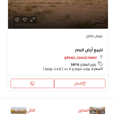
عروض اراضى
للبيع أرض البصر
اضغط للوصول للموقع
رقم العقار:
3876
السعر:
لا يوجد سوم و لا حد ( يُحدث يوميا )
اتصال
السابق
التالي