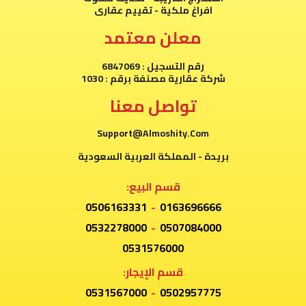
افراغ ملكية - تقييم عقارى
معلن معتمد
رقم التسجيل : 6847069
شركة عقارية مصنفة برقم : 1030
تواصل معنا
Support@Almoshity.Com
بريدة - المملكة العربية السعودية
قسم البيع:
0506163331
-
0163696666
0532278000
-
0507084000
0531576000
قسم الإيجار:
0531567000
-
0502957775