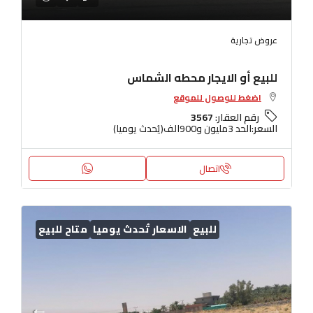
عروض تجارية
للبيع أو الايجار محطه الشماس
اضغط للوصول للموقع
رقم العقار:
3567
السعر:
الحد 3مليون و900الف(يُحدث يوميا)
اتصال
للبيع
الاسعار تُحدث يوميا
متاح للبيع