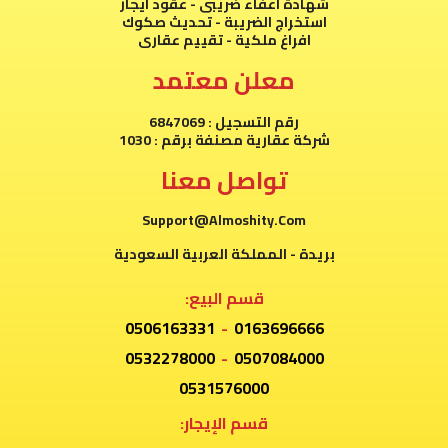
شهادة اعفاء ضريبى - عقود ايجار
استخراج الضريبة - تحديث صكوك
افراغ ملكية - تقييم عقارى
معلن معتمد
رقم التسجيل : 6847069
شركة عقارية مصنفة برقم : 1030
تواصل معنا
Support@Almoshity.Com
بريدة - المملكة العربية السعودية
قسم البيع:
0506163331
-
0163696666
0532278000
-
0507084000
0531576000
قسم الإيجار: