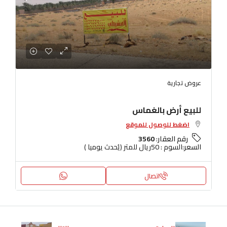
عروض تجارية
للبيع أرض بالغماس
اضغط للوصول للموقع
رقم العقار:
3560
السعر:
السوم : 50ريال للمتر (يُحدث يوميا )
اتصال