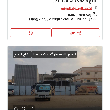
للبيع قاعة مناسبات بالبصر
اضغط للوصول للموقع
رقم العقار:
3686
السعر:
الحد 390 الف لقاعه الواحده ( يُحدث يوميا )
اتصال
للبيع
الاسعار تُحدث يوميا
متاح للبيع