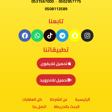
0531567000
-
0502957775
0508113589
تابعنا
تطبيقاتنا
تحميل للايفون
تحميل للاندرويد
الرئيسية
عن الشركة
كل العقارات
البحث بالخريطة
اتصل بنا