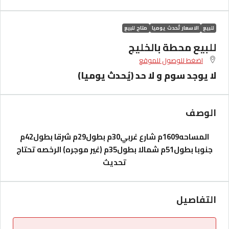
للبيع
الاسعار تُحدث يوميا
متاح للبيع
للبيع محطة بالخليج
اضغط للوصول للموقع
لا يوجد سوم و لا حد (يُحدث يوميا)
الوصف
المساحه1609م
شارع غربي30م بطول29م
شرقا بطول42م
جنوبا بطول51م
شمالا بطول35م
(غير موجره)
الرخصه تحتاج
تحديث
التفاصيل