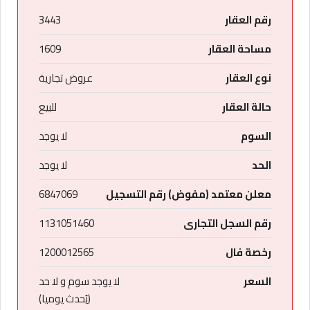
رقم العقار
3443
مساحة العقار
1609
نوع العقار
عروض تجارية
حالة العقار
للبيع
السوم
لا يوجد
الحد
لا يوجد
معلن معتمد (مفوض) رقم التسجيل
6847069
رقم السجل التجارى
1131051460
رخصة فال
1200012565
السعر
لا يوجد سوم و لا حد
(يُحدث يوميا)