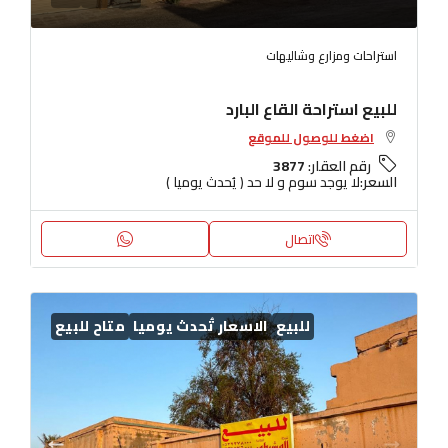
استراحات ومزارع وشاليهات
للبيع استراحة القاع البارد
اضغط للوصول للموقع
رقم العقار:
3877
السعر:
لا يوجد سوم و لا حد ( يُحدث يوميا )
اتصال
للبيع
الاسعار تُحدث يوميا
متاح للبيع