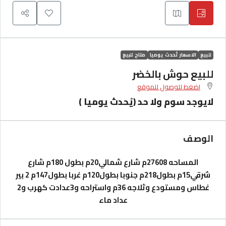
للبيع
الاسعار تُحدث يوميا
متاح للبيع
للبيع حوش بالخضر
اضغط للوصول للموقع
لايوجد سوم ولا حد (يُحدث يوميا )
الوصف
المساحه 27608م
شارع شمالي20م بطول 180م
شارع
شرقي15م بطول218م
جنوبا بطول120م غربا بطول147م
2 بير
غطاس ومستودع وثلاجه 36م
واستراحه و3عدادت كهرب و2
عداد ماء