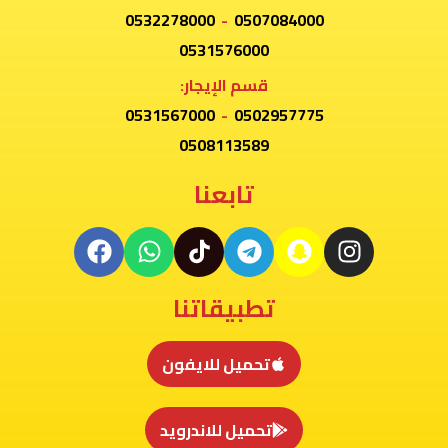
0532278000
-
0507084000
0531576000
قسم الإيجار:
0531567000
-
0502957775
0508113589
تابعنا
تطبيقاتنا
تحميل للايفون
تحميل للاندرويد