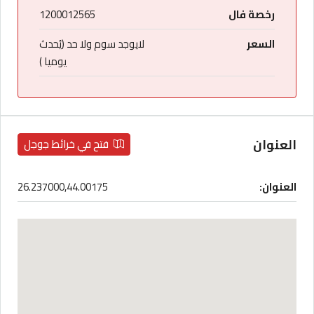
رخصة فال
1200012565
السعر
لايوجد سوم ولا حد (يُحدث
يوميا )
العنوان
فتح في خرائط جوجل
العنوان:
26.237000,44.00175