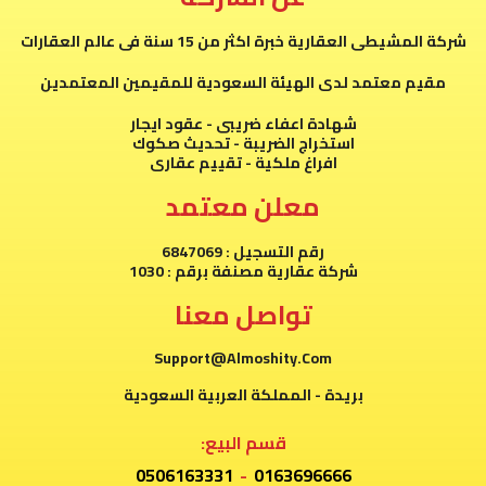
شركة المشيطى العقارية خبرة اكثر من 15 سنة فى عالم العقارات
مقيم معتمد لدى الهيئة السعودية للمقيمين المعتمدين
شهادة اعفاء ضريبى - عقود ايجار
استخراج الضريبة - تحديث صكوك
افراغ ملكية - تقييم عقارى
معلن معتمد
رقم التسجيل : 6847069
شركة عقارية مصنفة برقم : 1030
تواصل معنا
Support@Almoshity.Com
بريدة - المملكة العربية السعودية
قسم البيع:
0506163331
-
0163696666