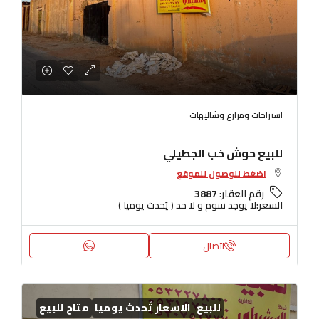
استراحات ومزارع وشاليهات
للبيع حوش خب الجطيلي
اضغط للوصول للموقع
رقم العقار:
3887
السعر:
لا يوجد سوم و لا حد ( يُحدث يوميا )
اتصال
للبيع
الاسعار تُحدث يوميا
متاح للبيع