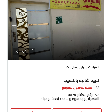
استراحات ومزارع وشاليهات
للبيع شاليه باللسيب
اضغط للوصول للموقع
رقم العقار:
3875
السعر:
لا يوجد سوم و لا حد ( يُحدث يوميا )