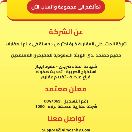
أنضم الى مجموعة واتساب الأن
عن الشركة
شركة المشيطى العقارية خبرة اكثر من 15 سنة فى عالم العقارات
مقيم معتمد لدى الهيئة السعودية للمقيمين المعتمدين
شهادة اعفاء ضريبى - عقود ايجار
استخراج الضريبة - تحديث صكوك
افراغ ملكية - تقييم عقارى
معلن معتمد
رقم التسجيل : 6847069
شركة عقارية مصنفة برقم : 1030
تواصل معنا
Support@Almoshity.Com