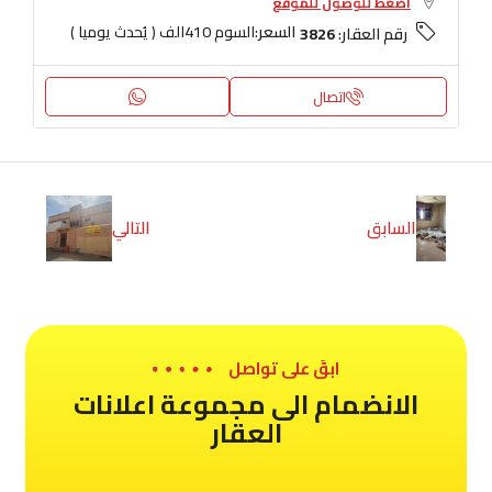
اضغط للوصول للموقع
السعر:
السوم 410الف ( يُحدث يوميا )
رقم العقار:
3826
اتصال
السابق
التالي
ابقَ على تواصل
الانضمام الى مجموعة اعلانات
العقار