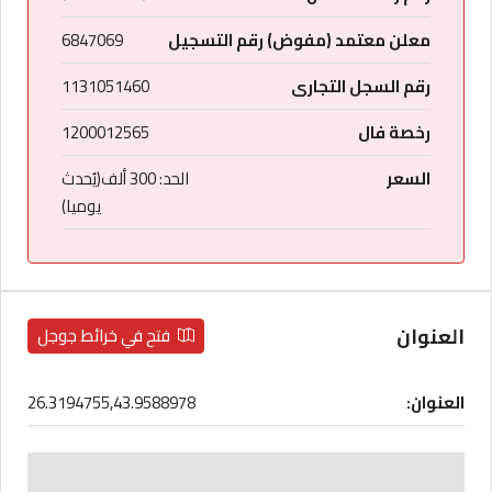
معلن معتمد (مفوض) رقم التسجيل
6847069
رقم السجل التجارى
1131051460
رخصة فال
1200012565
السعر
الحد: 300 ألف(يُحدث
يوميا)
العنوان
فتح في خرائط جوجل
العنوان:
26.3194755,43.9588978