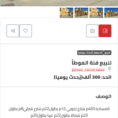
للبيع
الاسعار تُحدث يوميا
للبيع فلة الموطأ
اضغط للوصول للموقع
الحد: 300 ألف(يُحدث يوميا)
الوصف
المساحه 450م شارع جنوبي 12م بطول22م شارع شرقي8م بطول
23م شمالا بطول22م غربا بطول20م