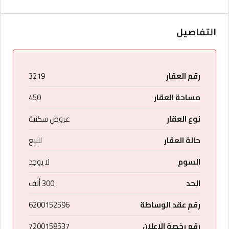
التفاصيل
رقم العقار
3219
مساحة العقار
450
نوع العقار
عروض سكنية
حالة العقار
للبيع
السوم
لا يوجد
الحد
300 ألف
رقم عقد الوساطة
6200152596
رقم رخصة الاعلان
7200158537