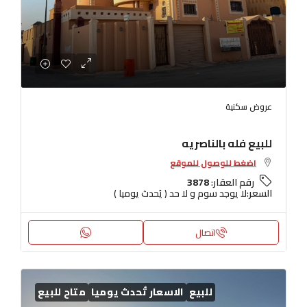
عروض سكنية
للبيع فله بالناصريه
اضغط للوصول للموقع
رقم العقار:
3878
السعر:
لا يوجد سوم و لا حد ( يُحدث يوميا )
اتصال
للبيع
الاسعار تُحدث يوميا
متاح للبيع