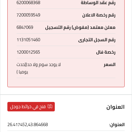
رقم عقد الوساطة
6200068368
رقم رخصة الاعلان
7200059549
معلن معتمد (مفوض) رقم التسجيل
6847069
رقم السجل التجارى
1131051460
رخصة فال
1200012565
السعر
لا يوجد سوم ولا حد(يُحدث
يوميا )
العنوان
فتح في خرائط جوجل
العنوان:
26.417452,43.864668