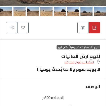
للبيع
الاسعار تُحدث يوميا
متاح للبيع
للبيع ارض العاليات
اضغط للوصول للموقع
لا يوجد سوم ولا حد(يُحدث يوميا )
الوصف
المساحه 509م