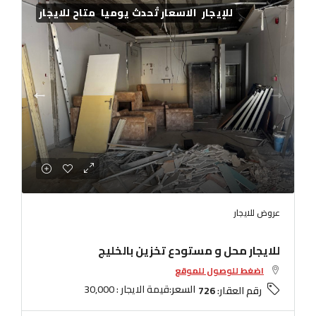
للإيجار
الاسعار تُحدث يوميا
متاح للايجار
عروض للايجار
للايجار محل و مستودع تخزين بالخليج
اضغط للوصول للموقع
السعر:
قيمة الايجار : 30,000
رقم العقار:
726