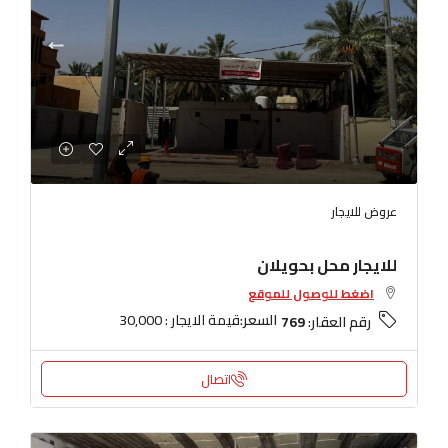
عروض للايجار
للايجار محل بحويلان
اضغط للوصول للموقع
السعر:
قيمة الايجار : 30,000
رقم العقار:
769
اتصال