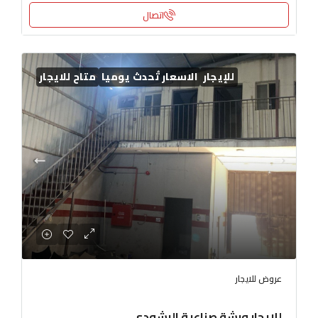
اتصال
للإيجار
الاسعار تُحدث يوميا
متاح للايجار
عروض للايجار
للايجار ورشة صناعية الرشودي