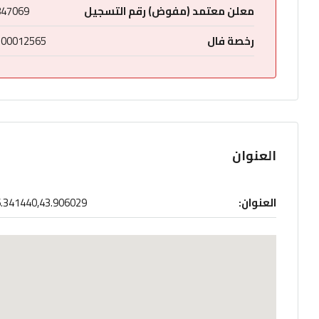
معلن معتمد (مفوض) رقم التسجيل
847069
رخصة فال
200012565
العنوان
العنوان:
.341440,43.906029