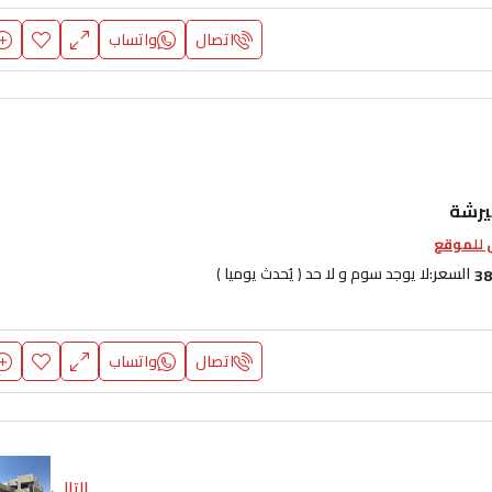
اتصال
واتساب
كيرشة
للموقع
السعر:
لا يوجد سوم و لا حد ( يُحدث يوميا )
38
اتصال
واتساب
التالي