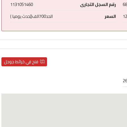
6
رقم السجل التجارى
1131051460
1
السعر
الحد700الف(يُحدث يوميا )
فتح في خرائط جوجل
26