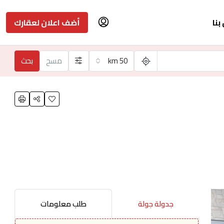
بنا
أضف اعلان لعقارك
50 km
مسح
بحث
جدولة جولة
طلب معلومات