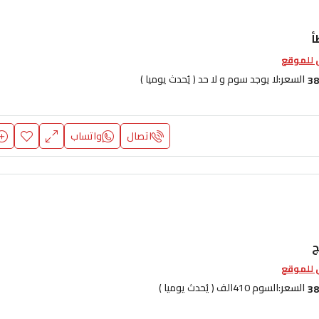
أ
للموقع
السعر:
لا يوجد سوم و لا حد ( يُحدث يوميا )
38
اتصال
واتساب
ج
للموقع
السعر:
السوم 410الف ( يُحدث يوميا )
38