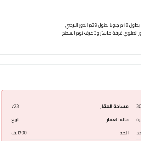
المساحة 723م شارع شرقي 12م بطول 26م غربا بطول 23م شمالا بطول 18م جنوبا بطول 29م الدور الارضي
مجلسين خيمة صاله مقلط غرفة مطبخ مستودع مسبح حديقة الدور العلوي غرفة ماستر و3 غرف نوم السطح
3
مساحة العقار
723
ة
حالة العقار
للبيع
جد
الحد
700الف