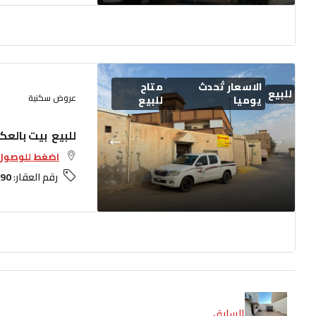
الاسعار تُحدث
متاح
للبيع
عروض سكنية
يوميا
للبيع
للبيع بيت بالع
اضغط للوصول 
رقم العقار:
90
السابق