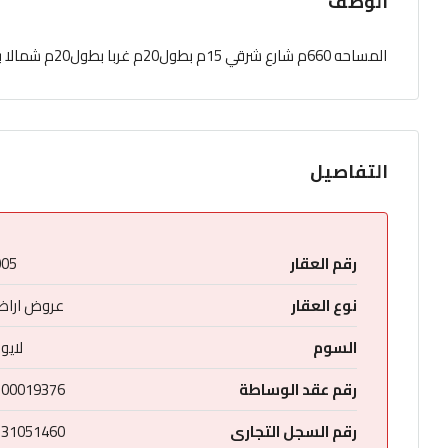
الوصف
المساحه 660م شارع شرقي 15م بطول20م غربا بطول20م شمالا بطول33م جنوبا بطول33م
التفاصيل
رقم العقار
005
نوع العقار
عروض اراض
السوم
لايو
رقم عقد الوساطة
200019376
رقم السجل التجارى
131051460