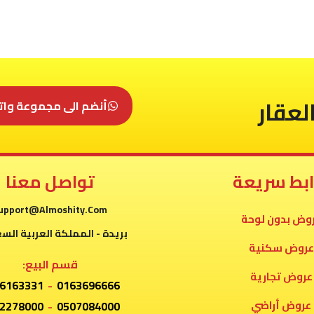
لعقار
أنضم الى مجموعة وات
ابط سريعة
تواصل معنا
upport@Almoshity.Com
وض بدون لوحة
بريدة - المملكة العربية الس
عروض سكنية
قسم البيع:
عروض تجارية
6163331
-
0163696666
عروض أراضي
2278000
-
0507084000