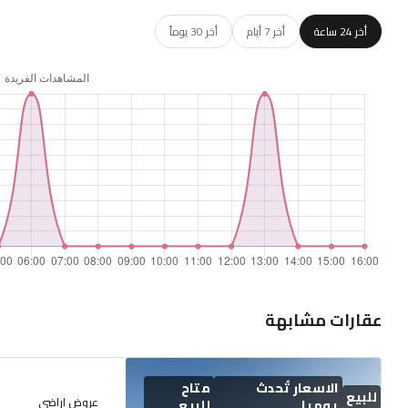
أخر 24 ساعة
أخر 7 أيام
أخر 30 يوماً
عقارات مشابهة
الاسعار تُحدث
متاح
للبيع
عروض اراضى
يوميا
للبيع