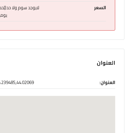
السعر
لايوجد سوم ولا حد(يُح
يوميا
العنوان
العنوان:
.239485,44.02069