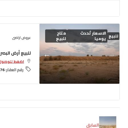
الاسعار تُحدث
متاح
للبيع
عروض اراضى
يوميا
للبيع
للبيع أرض البصر
اضغط للوصول 
رقم العقار:
76
السابق