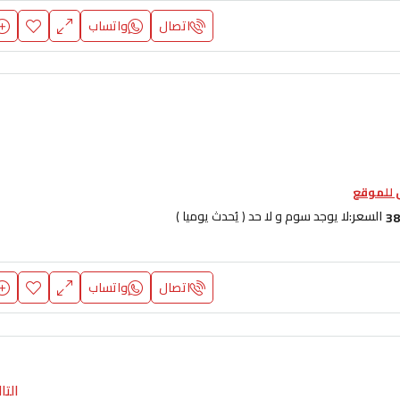
اتصال
واتساب
للموقع
السعر:
لا يوجد سوم و لا حد ( يُحدث يوميا )
38
اتصال
واتساب
التا