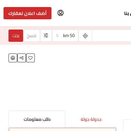
بنا
أضف اعلان لعقارك
50 km
مسح
بحث
جدولة جولة
طلب معلومات