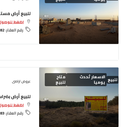
للبيع أرض مستو
اضغط للوصول 
رقم العقار:
82
الاسعار تُحدث
متاح
للبيع
عروض اراضى
يوميا
للبيع
للبيع أرض بضرا
اضغط للوصول 
رقم العقار:
83