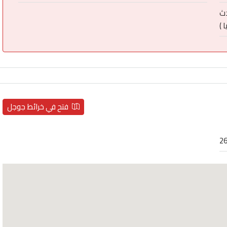
دث
 )
فتح في خرائط جوجل
26