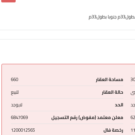
3
مساحة العقار
660
ى
حالة العقار
للبيع
جد
الحد
لايوجد
6
معلن معتمد (مفوض) رقم التسجيل
6847069
1
رخصة فال
1200012565