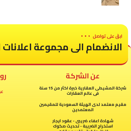
ابقَ على تواصل
الانضمام الى مجموعة اعلانات ا
عن الشركة
رو
شركة المشيطى العقارية خبرة اكثر من 15 سنة
عر
فى عالم العقارات
مقيم معتمد لدى الهيئة السعودية للمقيمين
المعتمدين
شهادة اعفاء ضريبى - عقود ايجار
استخراج الضريبة - تحديث صكوك