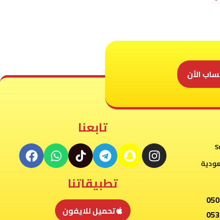
ساب الأن
تابعنا
S
عودية
تطبيقاتنا
050
تحميل للايفون
053