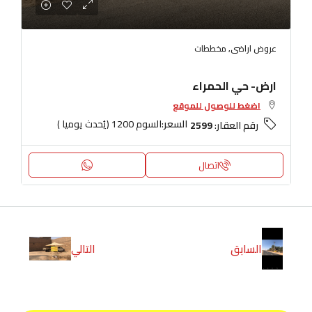
عروض اراضى, مخططات
ارض- حي الحمراء
اضغط للوصول للموقع
السعر:
السوم 1200 (يُحدث يوميا )
رقم العقار:
2599
اتصال
السابق
التالي