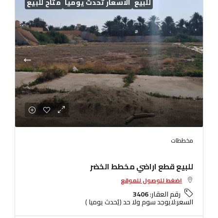
للبيع
الاسعار تُحدث يوميا
متاح للبيع
مخططات
للبيع قطع اراضي مخطط الخضر
اضغط للوصول للموقع
رقم العقار:
3406
السعر:
لايوجد سوم ولا حد (يُحدث يوميا )