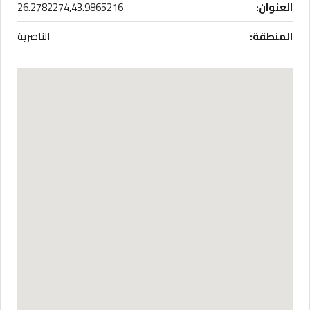
العنوان:
26.2782274,43.9865216
المنطقة:
الناصرية