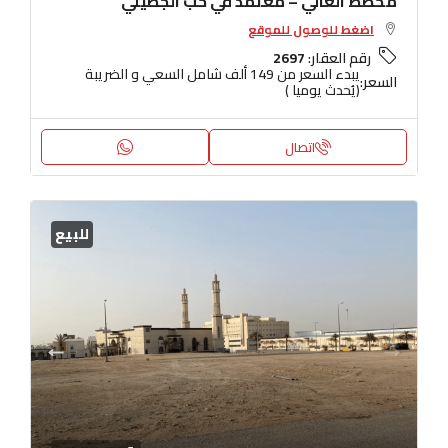
مخطط العالي – معتمد في خب الجطيلي
اضغط للوصول للموقع
رقم العقار:
2697
يبدء السعر من 149 ألف شامل السعي و الضريبة
السعر:
(يُحدث يوميا )
اتصال
للبيع