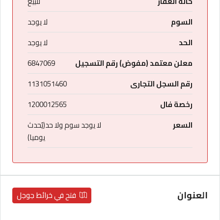
حالة العقار
للبيع
السوم
لا يوجد
الحد
لا يوجد
معلن معتمد (مفوض) رقم التسجيل
6847069
رقم السجل التجارى
1131051460
رخصة فال
1200012565
السعر
لا يوجد سوم ولا حد(يُحدث
يوميا)
العنوان
فتح في خرائط جوجل