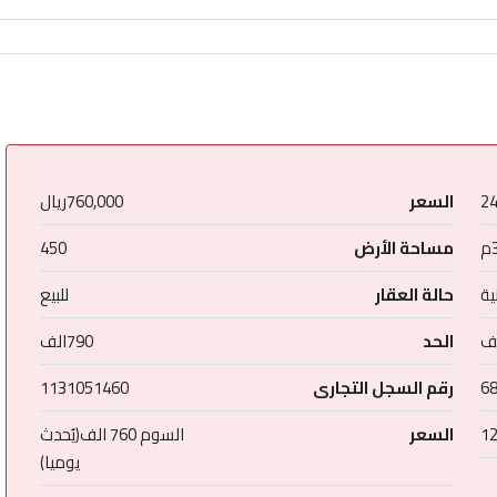
2
السعر
760,000ريال
مساحة الأرض
450
ة
حالة العقار
للبيع
الحد
790الف
6
رقم السجل التجارى
1131051460
1
السعر
السوم 760 الف(يُحدث
يوميا)