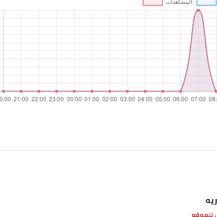
ريه
للموقع