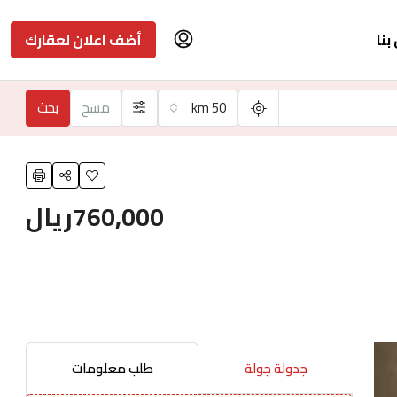
بنا
أضف اعلان لعقارك
50 km
مسح
بحث
760,000ريال
جدولة جولة
طلب معلومات