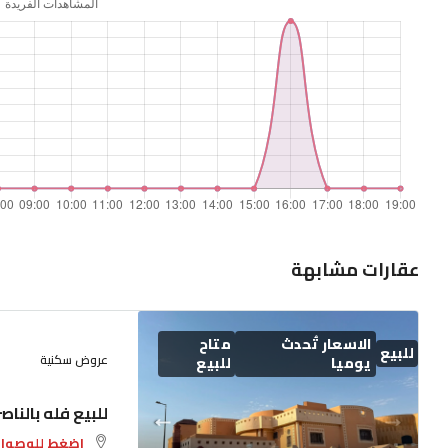
عقارات مشابهة
الاسعار تُحدث
متاح
للبيع
عروض سكنية
يوميا
للبيع
للبيع فله بالناص
اضغط للوصول 