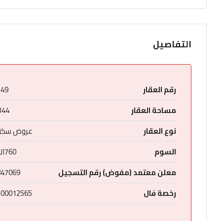
التفاصيل
رقم العقار
449
مساحة العقار
344م
نوع العقار
عروض سكني
السوم
760الف
معلن معتمد (مفوض) رقم التسجيل
847069
رخصة فال
200012565