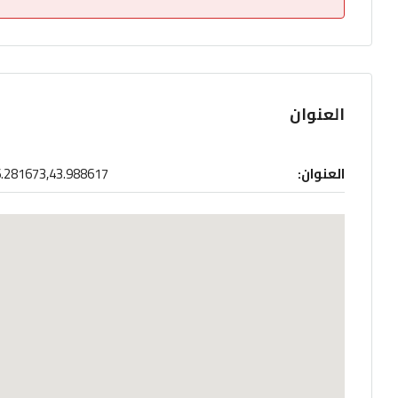
العنوان
العنوان:
.281673,43.988617