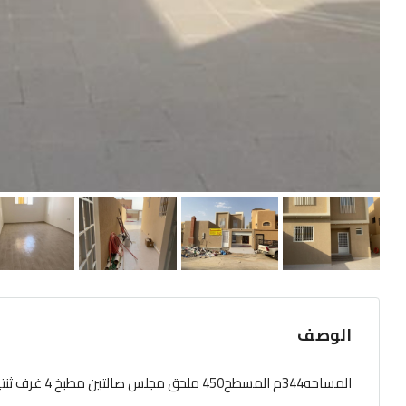
الوصف
المساحه344م المسطح450 ملحق مجلس صالتين مطبخ 4 غرف ثنتين مايستر