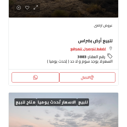
عروض اراضى
للبيع أرض بضراس
اضغط للوصول للموقع
رقم العقار:
3883
السعر:
لا يوجد سوم و لا حد ( يُحدث يوميا )
اتصال
للبيع
الاسعار تُحدث يوميا
متاح للبيع