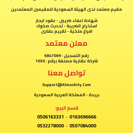
مقيم معتمد لدى الهيئة السعودية للمقيمين المعتمدين
شهادة اعفاء ضريبى - عقود ايجار
استخراج الضريبة - تحديث صكوك
افراغ ملكية - تقييم عقارى
معلن معتمد
رقم التسجيل : 6847069
شركة عقارية مصنفة برقم : 1030
تواصل معنا
Support@Almoshity.Com
بريدة - المملكة العربية السعودية
قسم البيع:
0506163331
-
0163696666
0532278000
-
0507084000