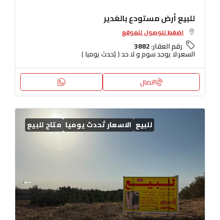
للبيع أرض مستودع بالغدير
اضغط للوصول للموقع
رقم العقار:
3882
السعر:
لا يوجد سوم و لا حد ( يُحدث يوميا )
اتصال
للبيع
الاسعار تُحدث يوميا
متاح للبيع