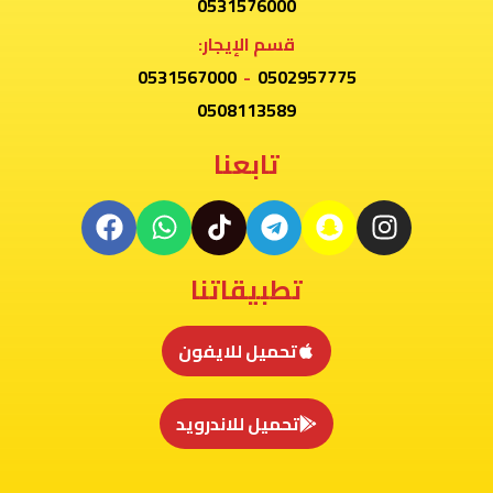
0531576000
قسم الإيجار:
0531567000
-
0502957775
0508113589
تابعنا
تطبيقاتنا
تحميل للايفون
تحميل للاندرويد