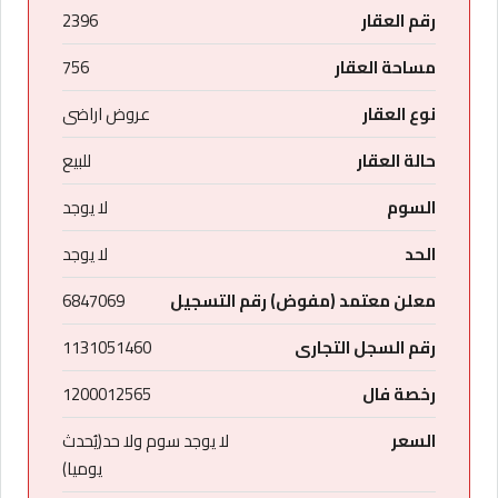
رقم العقار
2396
مساحة العقار
756
نوع العقار
عروض اراضى
حالة العقار
للبيع
السوم
لا يوجد
الحد
لا يوجد
معلن معتمد (مفوض) رقم التسجيل
6847069
رقم السجل التجارى
1131051460
رخصة فال
1200012565
السعر
لا يوجد سوم ولا حد(يُحدث
يوميا)