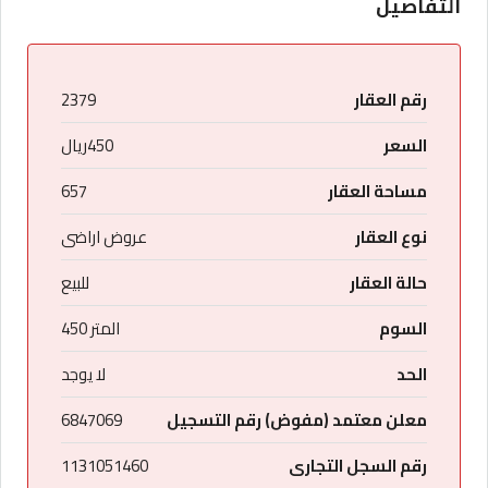
التفاصيل
رقم العقار
2379
السعر
450ريال
مساحة العقار
657
نوع العقار
عروض اراضى
حالة العقار
للبيع
السوم
المتر 450
الحد
لا يوجد
معلن معتمد (مفوض) رقم التسجيل
6847069
رقم السجل التجارى
1131051460