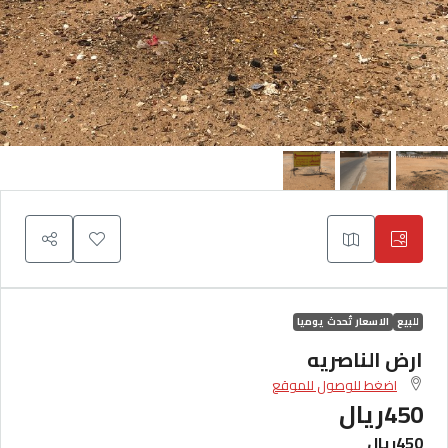
للبيع
الاسعار تُحدث يوميا
ارض الناصريه
اضغط للوصول للموقع
450ريال
450ريال