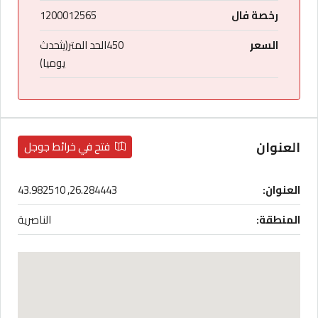
رخصة فال
1200012565
السعر
450الحد المتر(يثحدث
يوميا)
العنوان
فتح في خرائط جوجل
العنوان:
26.284443, 43.982510
المنطقة:
الناصرية