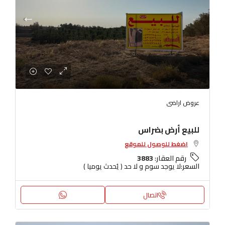
عروض اراضى
للبيع أرض بضراس
اضغط للوصول للموقع
رقم العقار:
3883
السعر:
لا يوجد سوم و لا حد ( يُحدث يوميا )
اتصال