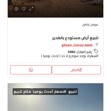
عروض اراضى
للبيع أرض مستودع بالغدير
اضغط للوصول للموقع
رقم العقار:
3882
السعر:
لا يوجد سوم و لا حد ( يُحدث يوميا )
اتصال
للبيع
الاسعار تُحدث يوميا
متاح للبيع