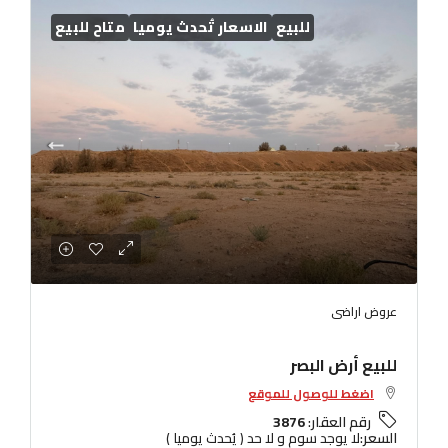
للبيع
الاسعار تُحدث يوميا
متاح للبيع
عروض اراضى
للبيع أرض البصر
اضغط للوصول للموقع
رقم العقار:
3876
السعر:
لا يوجد سوم و لا حد ( يُحدث يوميا )