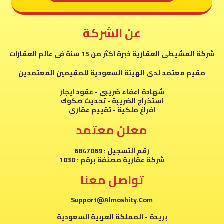
عن الشركة
شركة المشيطى العقارية خبرة اكثر من 15 سنة فى عالم العقارات
مقيم معتمد لدى الهيئة السعودية للمقيمين المعتمدين
شهادة اعفاء ضريبى - عقود ايجار
استخراج الضريبة - تحديث صكوك
افراغ ملكية - تقييم عقارى
معلن معتمد
رقم التسجيل : 6847069
شركة عقارية مصنفة برقم : 1030
تواصل معنا
Support@Almoshity.Com
بريدة - المملكة العربية السعودية