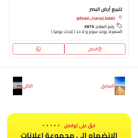
للبيع أرض البصر
اضغط للوصول للموقع
رقم العقار:
3876
السعر:
لا يوجد سوم و لا حد ( يُحدث يوميا )
اتصال
السابق
التالي
ابقَ على تواصل
الانضمام الى مجموعة اعلانات