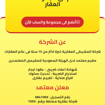
العقار
أنضم الى مجموعة واتساب الأن
عن الشركة
شركة المشيطى العقارية خبرة اكثر من 15 سنة فى عالم العقارات
مقيم معتمد لدى الهيئة السعودية للمقيمين المعتمدين
شهادة اعفاء ضريبى - عقود ايجار
استخراج الضريبة - تحديث صكوك
افراغ ملكية - تقييم عقارى
معلن معتمد
رقم التسجيل : 6847069
شركة عقارية مصنفة برقم : 1030