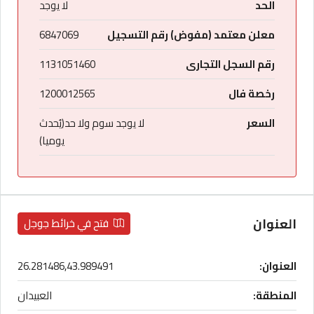
الحد
لا يوجد
معلن معتمد (مفوض) رقم التسجيل
6847069
رقم السجل التجارى
1131051460
رخصة فال
1200012565
السعر
لا يوجد سوم ولا حد(يُحدث
يوميا)
العنوان
فتح في خرائط جوجل
العنوان:
26.281486,43.989491
المنطقة:
العبيدان