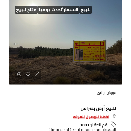
للبيع
الاسعار تُحدث يوميا
متاح للبيع
عروض اراضى
للبيع أرض بضراس
اضغط للوصول للموقع
رقم العقار:
3883
السعر:
لا يوجد سوم و لا حد ( يُحدث يوميا )