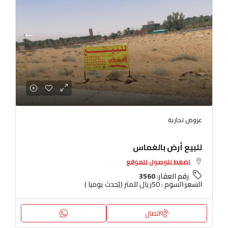
عروض تجارية
للبيع أرض بالغماس
اضغط للوصول للموقع
رقم العقار:
3560
السعر:
السوم : 50ريال للمتر (يُحدث يوميا )
اتصال