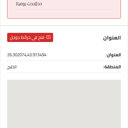
حد(يُحدث يوميا)
العنوان
فتح في خرائط جوجل
العنوان:
26.302074,43.973494
المنطقة:
الخليج