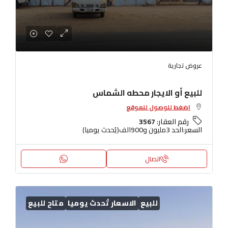
عروض تجارية
للبيع أو الايجار محطه الشماس
اضغط للوصول للموقع
رقم العقار:
3567
السعر:
الحد 3مليون و900الف(يُحدث يوميا)
اتصال
للبيع
الاسعار تُحدث يوميا
متاح للبيع