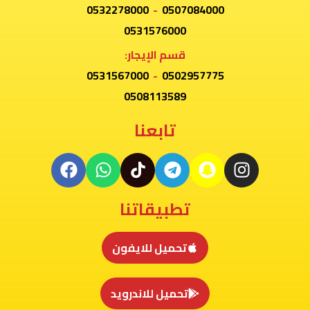
0532278000
-
0507084000
0531576000
قسم الإيجار:
0531567000
-
0502957775
0508113589
تابعنا
تطبيقاتنا
تحميل للايفون
تحميل للاندرويد