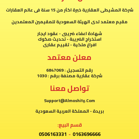
شركة المشيطى العقارية خبرة اكثر من 15 سنة فى عالم العقارات
مقيم معتمد لدى الهيئة السعودية للمقيمين المعتمدين
شهادة اعفاء ضريبى - عقود ايجار
استخراج الضريبة - تحديث صكوك
افراغ ملكية - تقييم عقارى
معلن معتمد
رقم التسجيل : 6847069
شركة عقارية مصنفة برقم : 1030
تواصل معنا
Support@Almoshity.Com
بريدة - المملكة العربية السعودية
قسم البيع:
0506163331
-
0163696666