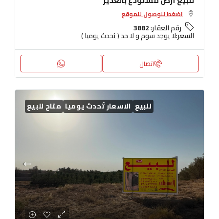
للبيع أرض مستودع بالغدير
اضغط للوصول للموقع
رقم العقار:
3882
السعر:
لا يوجد سوم و لا حد ( يُحدث يوميا )
اتصال
للبيع
الاسعار تُحدث يوميا
متاح للبيع