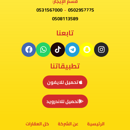
قسم الإيجار:
0531567000
-
0502957775
0508113589
تابعنا
تطبيقاتنا
تحميل للايفون
تحميل للاندرويد
الرئيسية
عن الشركة
كل العقارات