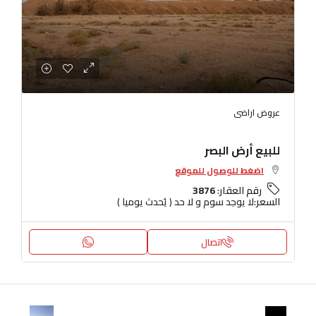
عروض اراضى
للبيع أرض البصر
اضغط للوصول للموقع
رقم العقار:
3876
السعر:
لا يوجد سوم و لا حد ( يُحدث يوميا )
اتصال