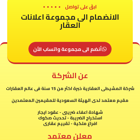
ابقَ على تواصل
الانضمام الى مجموعة اعلانات
العقار
أنضم الى مجموعة واتساب الأن
عن الشركة
شركة المشيطى العقارية خبرة اكثر من 15 سنة فى عالم العقارات
مقيم معتمد لدى الهيئة السعودية للمقيمين المعتمدين
شهادة اعفاء ضريبى - عقود ايجار
استخراج الضريبة - تحديث صكوك
افراغ ملكية - تقييم عقارى
معلن معتمد