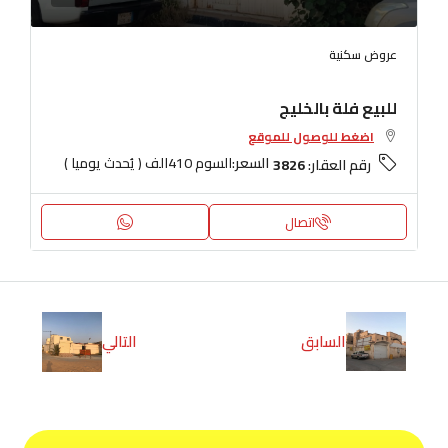
عروض سكنية
للبيع فلة بالخليج
اضغط للوصول للموقع
السعر:
السوم 410الف ( يُحدث يوميا )
رقم العقار:
3826
اتصال
السابق
التالي