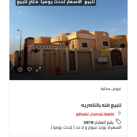
للبيع
الاسعار تُحدث يوميا
متاح للبيع
عروض سكنية
للبيع فله بالناصريه
اضغط للوصول للموقع
رقم العقار:
3878
السعر:
لا يوجد سوم و لا حد ( يُحدث يوميا )