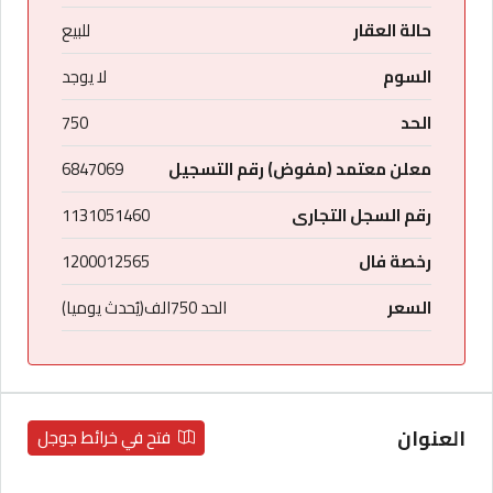
حالة العقار
للبيع
السوم
لا يوجد
الحد
750
معلن معتمد (مفوض) رقم التسجيل
6847069
رقم السجل التجارى
1131051460
رخصة فال
1200012565
السعر
الحد 750الف(يُحدث يوميا)
العنوان
فتح في خرائط جوجل