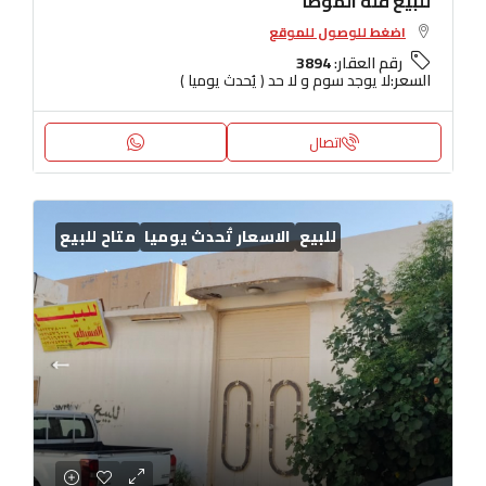
للبيع فلة الموطأ
اضغط للوصول للموقع
رقم العقار:
3894
السعر:
لا يوجد سوم و لا حد ( يُحدث يوميا )
اتصال
للبيع
الاسعار تُحدث يوميا
متاح للبيع