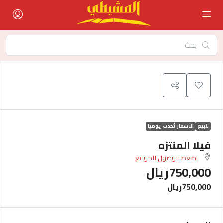
للبيع
الاسعار تُحدث يوميا
فيلا المنتزه
اضغط للوصول للموقع
750,000ريال
750,000ريال