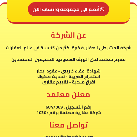
أنضم الى مجموعة واتساب الأن
عن الشركة
شركة المشيطى العقارية خبرة اكثر من 15 سنة فى عالم العقارات
مقيم معتمد لدى الهيئة السعودية للمقيمين المعتمدين
شهادة اعفاء ضريبى - عقود ايجار
استخراج الضريبة - تحديث صكوك
افراغ ملكية - تقييم عقارى
معلن معتمد
رقم التسجيل : 6847069
شركة عقارية مصنفة برقم : 1030
تواصل معنا