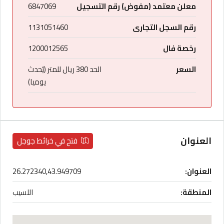
معلن معتمد (مفوض) رقم التسجيل
6847069
رقم السجل التجارى
1131051460
رخصة فال
1200012565
السعر
الحد 380 ريال للمتر (يُحدث
يوميا)
العنوان
فتح في خرائط جوجل
العنوان:
26.272340,43.949709
المنطقة:
اللسيب