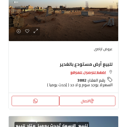
عروض اراضى
للبيع أرض مستودع بالغدير
اضغط للوصول للموقع
رقم العقار:
3882
السعر:
لا يوجد سوم و لا حد ( يُحدث يوميا )
اتصال
للبيع
الاسعار تُحدث يوميا
متاح للبيع