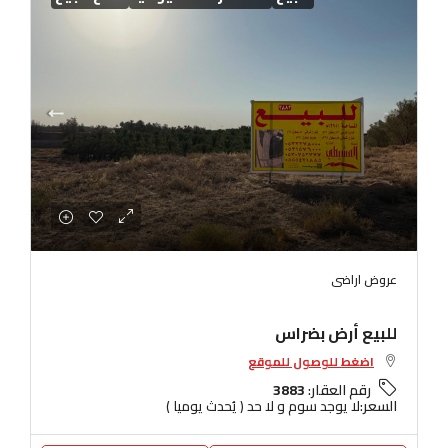
عروض اراضى
للبيع أرض بضراس
اضغط للوصول للموقع
رقم العقار:
3883
السعر:
لا يوجد سوم و لا حد ( يُحدث يوميا )