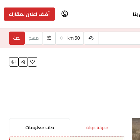
بنا
أضف اعلان لعقارك
50 km
مسح
بحث
جدولة جولة
طلب معلومات