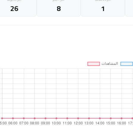
26
8
1