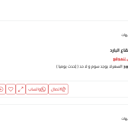
يهات
اع البارد
للموقع
السعر:
لا يوجد سوم و لا حد ( يُحدث يوميا )
38
اتصال
واتساب
يهات