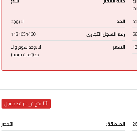
رع
حالة العقار
للبيع
ات
جد
الحد
لا يوجد
6
رقم السجل التجارى
1131051460
1
السعر
لا يوجد سوم و لا
حد(يُحدث يوميا)
فتح في خرائط جوجل
26
المنطقة:
الأخضر