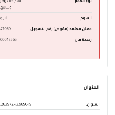
نوع العقار
استراحات ومزا
وشاليه
السوم
لا يو
معلن معتمد (مفوض) رقم التسجيل
847069
رخصة فال
200012565
العنوان
العنوان:
.283972,43.989049