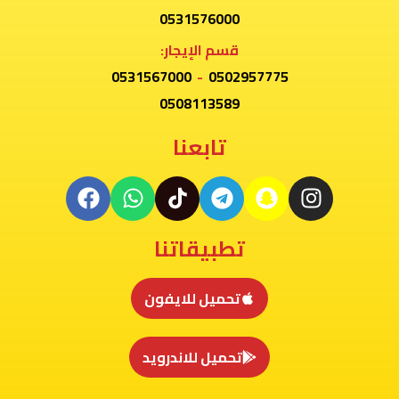
0531576000
قسم الإيجار:
0531567000
-
0502957775
0508113589
تابعنا
تطبيقاتنا
تحميل للايفون
تحميل للاندرويد