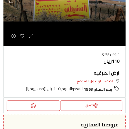
عروض اراضى
110ريال
ارض الطرفيه
اضغط للوصول للموقع
السعر:
السوم 110ريال(يُحدث يوميا)
رقم العقار:
1563
اتصال
عروضنا العقارية