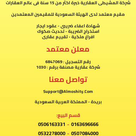
شركة المشيطى العقارية خبرة اكثر من 15 سنة فى عالم العقارات
مقيم معتمد لدى الهيئة السعودية للمقيمين المعتمدين
شهادة اعفاء ضريبى - عقود ايجار
استخراج الضريبة - تحديث صكوك
افراغ ملكية - تقييم عقارى
معلن معتمد
رقم التسجيل : 6847069
شركة عقارية مصنفة برقم : 1030
تواصل معنا
Support@Almoshity.Com
بريدة - المملكة العربية السعودية
قسم البيع:
0506163331
-
0163696666
0532278000
-
0507084000