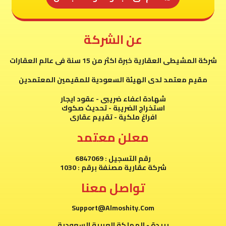
عن الشركة
شركة المشيطى العقارية خبرة اكثر من 15 سنة فى عالم العقارات
مقيم معتمد لدى الهيئة السعودية للمقيمين المعتمدين
شهادة اعفاء ضريبى - عقود ايجار
استخراج الضريبة - تحديث صكوك
افراغ ملكية - تقييم عقارى
معلن معتمد
رقم التسجيل : 6847069
شركة عقارية مصنفة برقم : 1030
تواصل معنا
Support@Almoshity.Com
بريدة - المملكة العربية السعودية