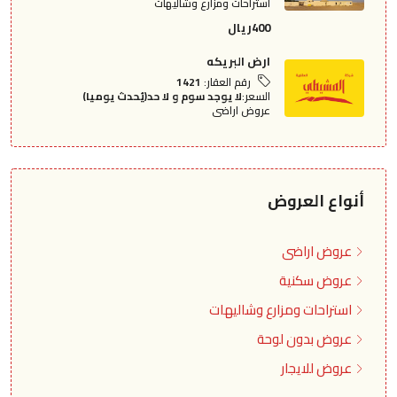
استراحات ومزارع وشاليهات
400ريال
ارض البريكه
رقم العقار:
1421
السعر:
لا يوجد سوم و لا حد(يُحدث يوميا)
عروض اراضى
أنواع العروض
عروض اراضى
عروض سكنية
استراحات ومزارع وشاليهات
عروض بدون لوحة
عروض للايجار