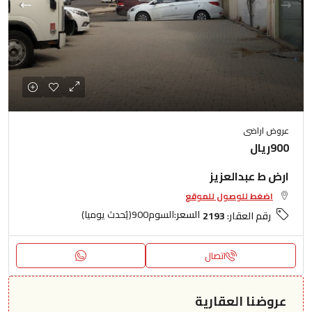
عروض اراضى
900ريال
ارض ط عبدالعزيز
اضغط للوصول للموقع
السعر:
السوم900(يُحدث يوميا)
رقم العقار:
2193
اتصال
عروضنا العقارية