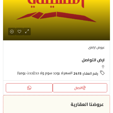
عروض اراضى
ارض التواصل
السعر:
لا يوجد سوم ولا حد(يُحدث يوميا)
رقم العقار:
2415
اتصال
عروضنا العقارية