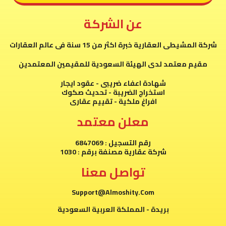
عن الشركة
شركة المشيطى العقارية خبرة اكثر من 15 سنة فى عالم العقارات
مقيم معتمد لدى الهيئة السعودية للمقيمين المعتمدين
شهادة اعفاء ضريبى - عقود ايجار
استخراج الضريبة - تحديث صكوك
افراغ ملكية - تقييم عقارى
معلن معتمد
رقم التسجيل : 6847069
شركة عقارية مصنفة برقم : 1030
تواصل معنا
Support@Almoshity.Com
بريدة - المملكة العربية السعودية