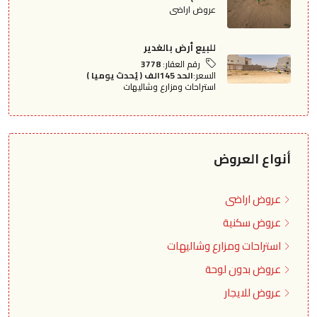
عروض اراضى
للبيع أرض بالغدير
رقم العقار:
3778
السعر:
الحد 145الف ( يُحدث يوميا )
استراحات ومزارع وشاليهات
أنواع العروض
عروض اراضى
عروض سكنية
استراحات ومزارع وشاليهات
عروض بدون لوحة
عروض للايجار