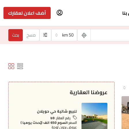
بنا
أضف اعلان لعقارك
50 km
مسح
بحث
عروضنا العقارية
للبيع شالية حي حويلان
رقم العقار:
b9
السعر:
السوم 650 الف (يُحدث يوميا )
عروض بدون لوحة