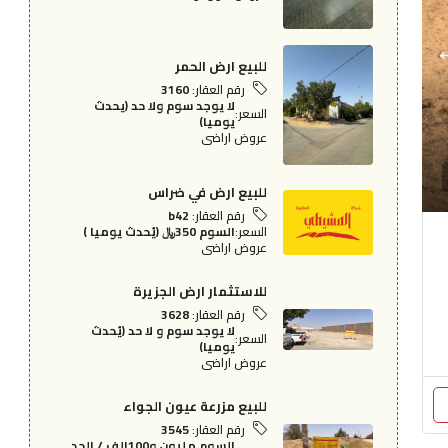
للبيع ارض الحمر
رقم العقار:
3160
لا يوجد سوم ولا حد (يحدث
السعر:
يوميا)
عروض اراضى
للبيع ارض في ضراس
رقم العقار:
b42
السعر:
السوم 350﷼ (يُحدث يوميا )
عروض اراضى
للاستثمار ارض الجزيرة
رقم العقار:
3628
لا يوجد سوم و لا حد (يُحدث
السعر:
يوميا)
عروض اراضى
للبيع مزرعة عيون الجواء
رقم العقار:
3545
السوم مليون و100الف / الحد