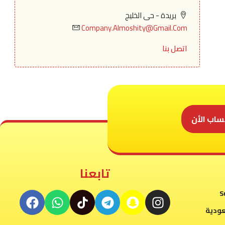
بريدة - حى الخليج
Company.Almoshity@Gmail.Com
اتصل بنا
ساب الأن
تابعنا
S
عودية