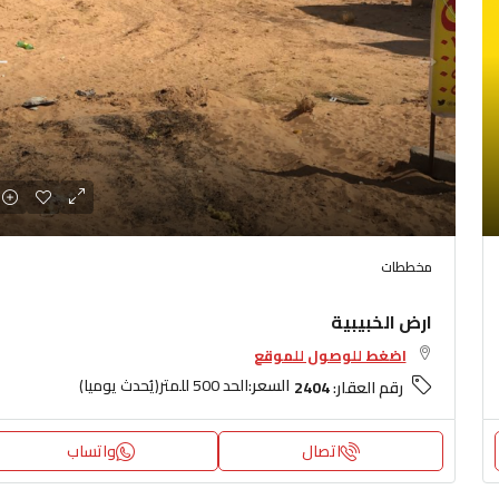
مخططات
ارض الخبيبية
اضغط للوصول للموقع
السعر:
الحد 500 للمتر(يُحدث يوميا)
رقم العقار:
2404
اتصال
واتساب