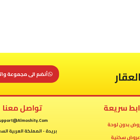
لعقار
أنضم الى مجموعة وات
ابط سريعة
تواصل معنا
upport@Almoshity.Com
وض بدون لوحة
بريدة - المملكة العربية الس
عروض سكنية