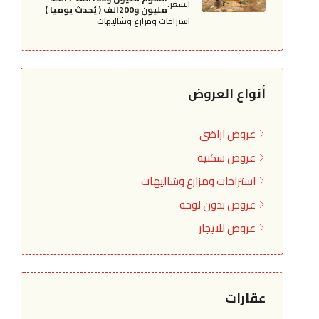
السعر:
مليون و200الف ( يُحدث يوميا )
استراحات ومزارع وشاليهات
أنواع العروض
عروض اراضى
عروض سكنية
استراحات ومزارع وشاليهات
عروض بدون لوحة
عروض للايجار
عقارات