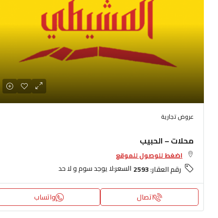
عروض تجارية
محلات – الحبيب
اضغط للوصول للموقع
السعر:
لا يوجد سوم و لا حد
رقم العقار:
2593
اتصال
واتساب