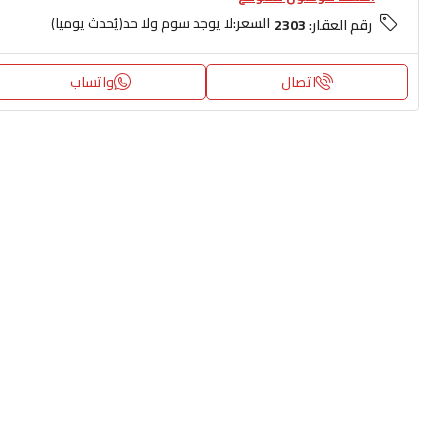
السعر:
لا يوجد سوم ولا حد(يُحدث يوميا)
رقم العقار:
2303
اتصال
واتساب