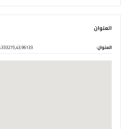
العنوان
العنوان:
.333275,43.96133