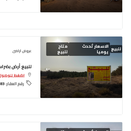
الاسعار تُحدث
متاح
للبيع
عروض اراضى
يوميا
للبيع
للبيع أرض بضرا
اضغط للوصول 
رقم العقار:
83