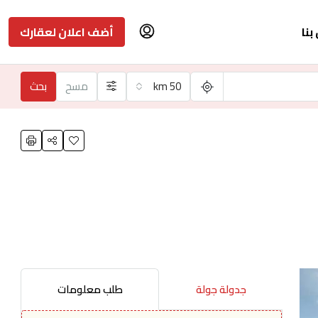
بنا
أضف اعلان لعقارك
50 km
مسح
بحث
جدولة جولة
طلب معلومات