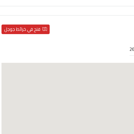
فتح في خرائط جوجل
26