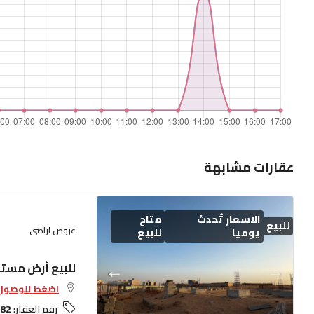
عقارات مشابهة
الاسعار تُحدث
متاح
للبيع
عروض اراضى
يوميا
للبيع
للبيع أرض مستو
اضغط للوصول 
رقم العقار:
82