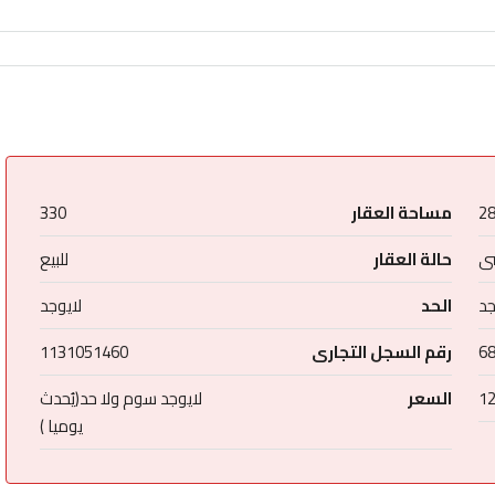
2
مساحة العقار
330
ى
حالة العقار
للبيع
جد
الحد
لايوجد
6
رقم السجل التجارى
1131051460
1
السعر
لايوجد سوم ولا حد(يُحدث
يوميا )