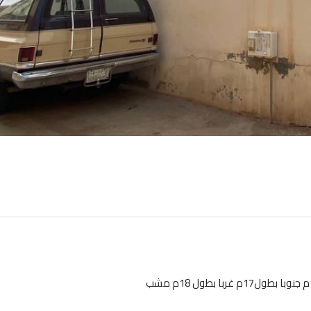
المساحه 330م شارع شرقي 6 بطول 19 م شارع شمالي 4 بطول 17م جنوبا بطول17م غربا بطول 18م مشب