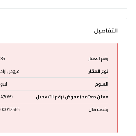
التفاصيل
رقم العقار
885
نوع العقار
عروض اراض
السوم
لايو
معلن معتمد (مفوض) رقم التسجيل
847069
رخصة فال
200012565