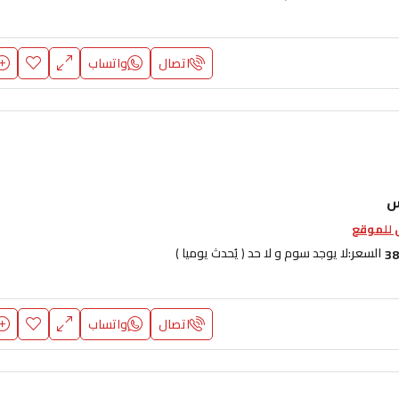
اتصال
واتساب
س
للموقع
السعر:
لا يوجد سوم و لا حد ( يُحدث يوميا )
38
اتصال
واتساب