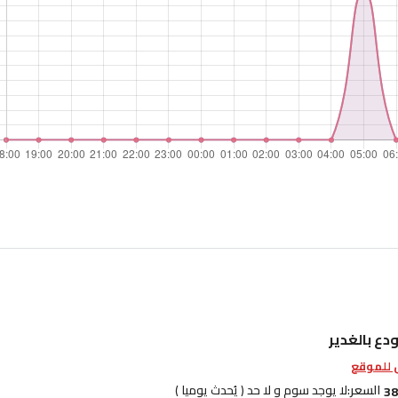
دع بالغدير
للموقع
السعر:
لا يوجد سوم و لا حد ( يُحدث يوميا )
38